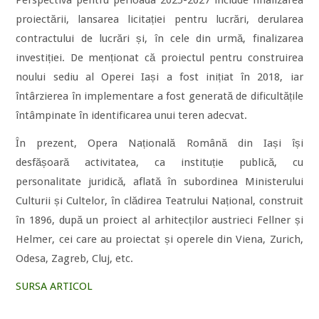
Perspectiva pentru perioada 2025-2027 include finalizarea
proiectării, lansarea licitației pentru lucrări, derularea
contractului de lucrări și, în cele din urmă, finalizarea
investiției. De menționat că proiectul pentru construirea
noului sediu al Operei Iași a fost inițiat în 2018, iar
întârzierea în implementare a fost generată de dificultățile
întâmpinate în identificarea unui teren adecvat.
În prezent, Opera Națională Română din Iași își
desfășoară activitatea, ca instituție publică, cu
personalitate juridică, aflată în subordinea Ministerului
Culturii și Cultelor, în clădirea Teatrului Național, construit
în 1896, după un proiect al arhitecților austrieci Fellner și
Helmer, cei care au proiectat și operele din Viena, Zurich,
Odesa, Zagreb, Cluj, etc.
SURSA ARTICOL