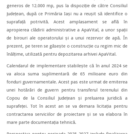
generos de 12.000 mp, pus la dispoziție de către Consiliul
Județean, după ce Primăria Iași nu a reușit să identifice o
suprafață potrivită. Acest amplasament se află în
apropierea clădirii administrative a ApaVital, a unor spații
de birouri ale operatorului și a unui rezervor de apă. În
prezent, pe teren se găsește o construcție cu regim mic de
înălțime, utilizată pentru depozitarea arhivei ApaVital.
Calendarul de implementare stabilește că în anul 2024 se
va aloca suma suplimentară de 65 milioane euro din
fonduri guvernamentale. Acest pas este urmat de emiterea
unei hotărâri de guvern pentru transferul terenului din
Copou de la Consiliul Județean și preluarea juridică a
suprafeței. Tot în acest an se va demara licitația pentru
contractarea serviciilor de proiectare și se va elabora în
mare parte documentația tehnică.