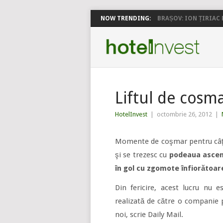
NOW TRENDING:
BRAȘOV: ION ȚIRIAC P
Liftul de cosm
HotelInvest
|
octombrie 26, 2012
|
Momente de coşmar pentru câţiva 
şi se trezesc cu
podeaua ascen
în gol cu zgomote înfiorătoar
Din fericire, acest lucru nu 
realizată de către o companie 
noi, scrie Daily Mail.