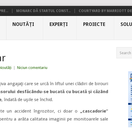
RE...
MONARC DĂ STARTUL CONST...
COURTYARD BY MARRIOTT DE.
NOUTĂȚI
EXPERȚI
PROIECTE
SOLU
ar
Noutăți
|
Niciun comentariu
angajaţi care se urcă în liftul unei clădiri de birouri
sorului desfăcându-se bucată cu bucată şi căzând
e
, îndată de uşile se închid.
este un accident îngrozitor, ci doar o
„cascadorie”
pentru a arăta calitatea imaginii pe monitoarele sale