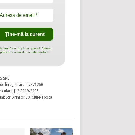
ici nouă nu ne place spamul! Citește
politica noastră de confidențialitate.
S SRL
de Înregistrare: 17876260
riculare: J12/3019/2005
al: Str. Arinilor 20, Cluj-Napoca