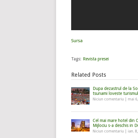
Sursa
Tags:
Revista presei
Related Posts
Dupa dezastrul de la So
tsunami loveste turismul
Niciun comentariu
|
mai 6
Cel mai mare hotel din O
Mijlociu s-a deschis in 
Niciun comentariu
|
ian. 8