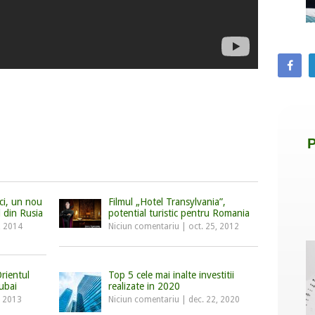
ci, un nou
Filmul „Hotel Transylvania”,
 din Rusia
potential turistic pentru Romania
, 2014
Niciun comentariu
|
oct. 25, 2012
rientul
Top 5 cele mai inalte investitii
Dubai
realizate in 2020
, 2013
Niciun comentariu
|
dec. 22, 2020