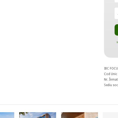
N
IBC FOCU
Cod Unic 
Nr. Înmat
Sediu soci