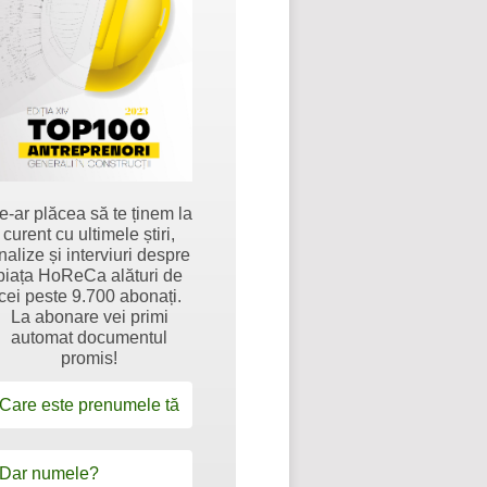
e-ar plăcea să te ținem la
curent cu ultimele știri,
nalize și interviuri despre
piața HoReCa alături de
cei peste 9.700 abonați.
La abonare vei primi
automat documentul
promis!