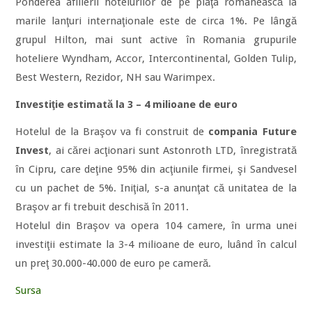
Ponderea afilierii hotelurilor de pe piaţa românească la
marile lanţuri internaţionale este de circa 1%. Pe lângă
grupul Hilton, mai sunt active în Romania grupurile
hoteliere Wyndham, Accor, Intercontinental, Golden Tulip,
Best Western, Rezidor, NH sau Warimpex.
Investiţie estimată la 3 – 4 milioane de euro
Hotelul de la Braşov va fi construit de
compania Future
Invest
, ai cărei acţionari sunt Astonroth LTD, înregistrată
în Cipru, care deţine 95% din acţiunile firmei, şi Sandvesel
cu un pachet de 5%. Iniţial, s-a anunţat că unitatea de la
Braşov ar fi trebuit deschisă în 2011.
Hotelul din Braşov va opera 104 camere, în urma unei
investiţii estimate la 3-4 milioane de euro, luând în calcul
un preţ 30.000-40.000 de euro pe cameră.
Sursa