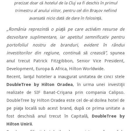
precizat doar că hotelul de la Cluj va fi deschis în primul
trimestru al anului viitor, pentru cel din Braşov nefiind
avansată nicio dată de dare în folosinţă.
„România reprezintă o piaţă pe care activăm resurse de
dezvoltare suplimentare, iar apetitul semnificativ pentru
portofoliul nostru de branduri, evident în rândul
investitorilor din regiune, continuă să crească”
, spunea
anul trecut Patrick Fitzgibbon, Senior Vice President,
Development, Europa & Africa, Hilton Worldwide.
Recent, lanţul hotelier a inaugurat uni­tatea de cinci stele
DoubleTree by Hilton Oradea
, în urma unei investiţii
realizate de SIF Banat-Crişana prin compania Calipso.
DoubleTree by Hilton Oradea este cel de-al doilea hotel de
pe piaţa locală sub acest brand, după ce prima unitate a
fost des­chisă anul trecut în Capitală,
DoubleTree by
Hilton Unirii
.