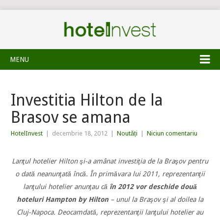
MENU
Investitia Hilton de la
Brasov se amana
HotelInvest
|
decembrie 18, 2012
|
Noutăți
|
Niciun comentariu
Lanţul hotelier Hilton şi-a amânat investiţia de la Braşov pentru
o dată neanunţată încă. În primăvara lui 2011, reprezentanţii
lanţului hotelier anunţau că
în 2012 vor deschide două
hoteluri Hampton by Hilton
– unul la Braşov şi al doilea la
Cluj-Napoca. Deocamdată, reprezentanţii lanţului hotelier au