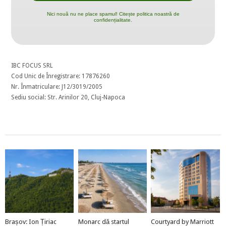
Nici nouă nu ne place spamul! Citește politica noastră de
confidențialitate.
IBC FOCUS SRL
Cod Unic de Înregistrare: 17876260
Nr. Înmatriculare: J12/3019/2005
Sediu social: Str. Arinilor 20, Cluj-Napoca
Brașov: Ion Țiriac
Monarc dă startul
Courtyard by Marriott