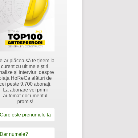
e-ar plăcea să te ținem la
curent cu ultimele știri,
nalize și interviuri despre
piața HoReCa alături de
cei peste 9.700 abonați.
La abonare vei primi
automat documentul
promis!