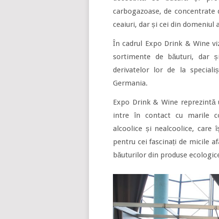
carbogazoase, de concentrate d
ceaiuri, dar și cei din domeniul 
În cadrul Expo Drink & Wine viz
sortimente de băuturi, dar ș
derivatelor lor de la speciali
Germania.
Expo Drink & Wine reprezintă u
intre în contact cu marile c
alcoolice și nealcoolice, care 
pentru cei fascinați de micile af
băuturilor din produse ecologic