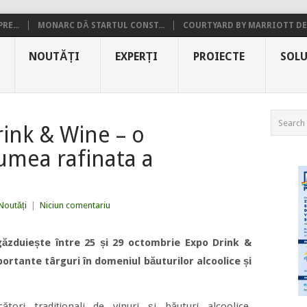
RE...
MONARC DĂ STARTUL CONST...
COURTYARD BY MARRIOTT DE.
NOUTĂȚI
EXPERȚI
PROIECTE
SOLU
ink & Wine – o
lumea rafinata a
Noutăți
|
Niciun comentariu
găzduiește între 25 și 29 octombrie Expo Drink &
ortante târguri în domeniul băuturilor alcoolice și
tori tradiționali de vinuri și băuturi alcoolice,