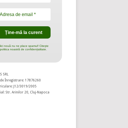
ici nouă nu ne place spamul! Citește
politica noastră de confidențialitate.
S SRL
de Înregistrare: 17876260
riculare: J12/3019/2005
al: Str. Arinilor 20, Cluj-Napoca