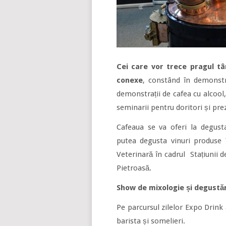
Cei care vor trece pragul tâ
conexe
, constând în demonstr
demonstrații de cafea cu alcool, 
seminarii pentru doritori și pr
Cafeaua se va oferi la degusta
putea degusta vinuri produse 
Veterinară în cadrul Stațiunii d
Pietroasă.
Show de mixologie și degustăr
Pe parcursul zilelor Expo Drink
barista și somelieri.