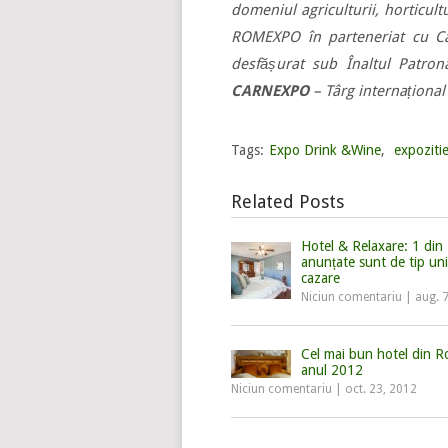
domeniul agriculturii, horticultu
ROMEXPO în parteneriat cu Ca
desfășurat sub Înaltul Patron
CARNEXPO
– Târg internațional
Tags:
Expo Drink &Wine
,
expoziti
Related Posts
Hotel & Relaxare: 1 din 2
anunțate sunt de tip uni
cazare
Niciun comentariu
|
aug. 
Cel mai bun hotel din R
anul 2012
Niciun comentariu
|
oct. 23, 2012