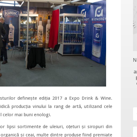
N
a
sturilor definește ediția 2017 a Expo Drink & Wine.
ică producția vinului la rang de artă, utilizand cele
l celor mai buni enologi.
 lipsi sortimente de uleiuri, oțeturi și siropuri din
ea organică și ceai, multe dintre produse fiind premiate