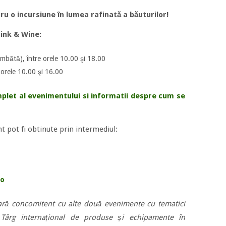
 o incursiune în lumea rafinată a băuturilor!
ink & Wine:
mbătă), între orele 10.00 şi 18.00
 orele 10.00 şi 16.00
mplet al evenimentului si informatii despre cum se
t pot fi obtinute prin intermediul:
po
ră concomitent cu alte două evenimente cu tematici
ârg internațional de produse și echipamente în