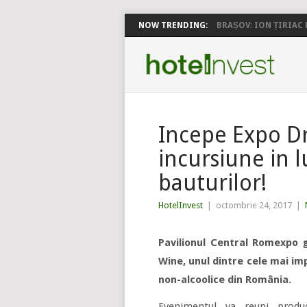
NOW TRENDING:
BRAȘOV: ION ȚIRIAC P
Incepe Expo Dr
incursiune in 
bauturilor!
HotelInvest
|
octombrie 24, 2017
|
Pavilionul Central Romexpo 
Wine, unul dintre cele mai imp
non-alcoolice din România.
Evenimentul va reuni producă