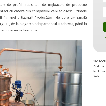
onale de profil. Pasionații de mijloacele de producție
ontact cu câteva din companiile care folosesc ultimele
i în mod artizanal! Producătorii de bere artizanală
ârgului, de la alegerea echipamentului adecvat, până la
pă punerea în funcțiune.
N
IBC FOCU
Cod Unic 
Nr. Înmat
Sediu soci