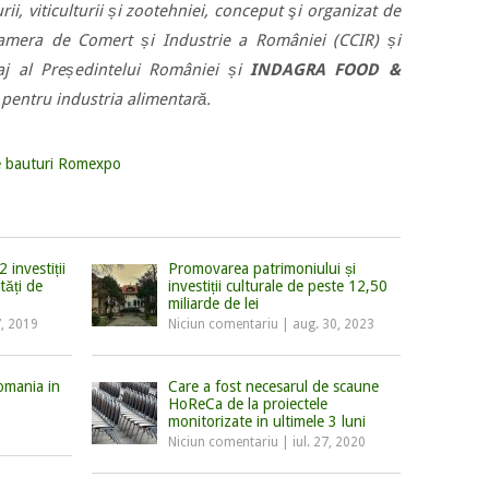
rii, viticulturii și zootehniei, conceput şi organizat de
mera de Comert și Industrie a României (CCIR) și
aj al Președintelui României și
INDAGRA FOOD &
 pentru industria alimentară.
e bauturi Romexpo
 investiții
Promovarea patrimoniului și
tăți de
investiții culturale de peste 12,50
miliarde de lei
7, 2019
Niciun comentariu
|
aug. 30, 2023
omania in
Care a fost necesarul de scaune
HoReCa de la proiectele
monitorizate in ultimele 3 luni
Niciun comentariu
|
iul. 27, 2020