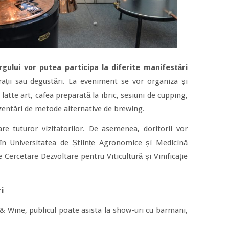
rgului vor putea participa la diferite manifestări
ații sau degustări. La eveniment se vor organiza și
latte art, cafea preparată la ibric, sesiuni de cupping,
ezentări de metode alternative de brewing.
re tuturor vizitatorilor. De asemenea, doritorii vor
în Universitatea de Științe Agronomice și Medicină
e Cercetare Dezvoltare pentru Viticultură și Vinificație
i
 & Wine, publicul poate asista la show-uri cu barmani,