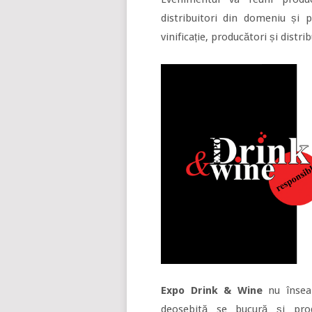
distribuitori din domeniu și 
vinificație, producători și dist
Expo Drink & Wine
nu înseam
deosebită se bucură și produ