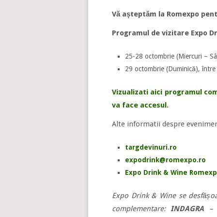
Vă așteptăm la Romexpo pentru
Programul de vizitare Expo Dr
25-28 octombrie (Miercuri – Sâ
29 octombrie (Duminică), între
Vizualizati aici programul co
va face accesul.
Alte informatii despre evenimen
targdevinuri.ro
expodrink@romexpo.ro
Expo Drink & Wine Romex
Expo Drink & Wine se desfășoa
complementare:
INDAGRA
– T