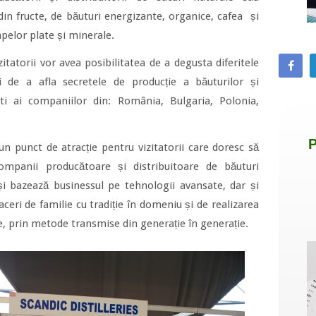
in fructe, de băuturi energizante, organice, cafea și
apelor plate și minerale.
itatorii vor avea posibilitatea de a degusta diferitele
i de a afla secretele de producție a băuturilor și
ști ai companiilor din: România, Bulgaria, Polonia,
n punct de atracție pentru vizitatorii care doresc să
ompanii producătoare și distribuitoare de băuturi
își bazează businessul pe tehnologii avansate, dar și
aceri de familie cu tradiție în domeniu și de realizarea
e, prin metode transmise din generație în generație.