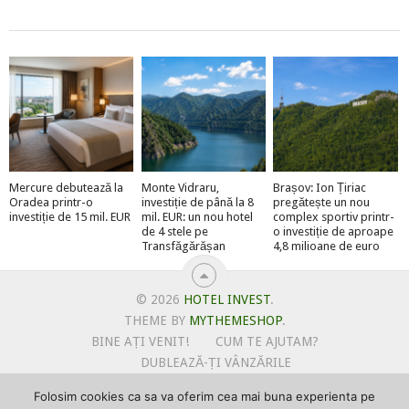
Mercure debutează la
Monte Vidraru,
Brașov: Ion Țiriac
Oradea printr-o
investiție de până la 8
pregătește un nou
investiție de 15 mil. EUR
mil. EUR: un nou hotel
complex sportiv printr-
de 4 stele pe
o investiție de aproape
Transfăgărășan
4,8 milioane de euro
© 2026
HOTEL INVEST
.
THEME BY
MYTHEMESHOP
.
BINE AȚI VENIT!
CUM TE AJUTAM?
DUBLEAZĂ-ȚI VÂNZĂRILE
OFERTE PENTRU ȘANTIERUL TĂU
Folosim cookies ca sa va oferim cea mai buna experienta pe
POLITICA DE UTILIZARE COOKIE-URI