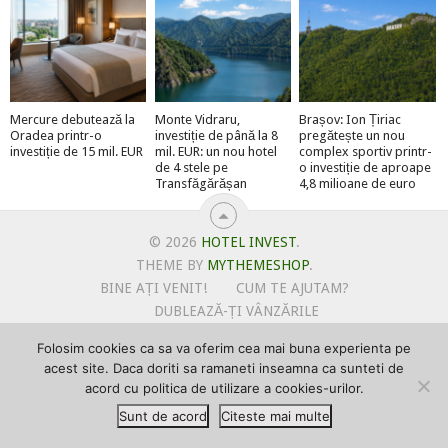
Mercure debutează la
Monte Vidraru,
Brașov: Ion Țiriac
Oradea printr-o
investiție de până la 8
pregătește un nou
investiție de 15 mil. EUR
mil. EUR: un nou hotel
complex sportiv printr-
de 4 stele pe
o investiție de aproape
Transfăgărășan
4,8 milioane de euro
© 2026
HOTEL INVEST
.
THEME BY
MYTHEMESHOP
.
BINE AȚI VENIT!
CUM TE AJUTAM?
DUBLEAZĂ-ȚI VÂNZĂRILE
OFERTE PENTRU ȘANTIERUL TĂU
Folosim cookies ca sa va oferim cea mai buna experienta pe
POLITICA DE UTILIZARE COOKIE-URI
acest site. Daca doriti sa ramaneti inseamna ca sunteti de
PRIMEȘTI GRATUIT MEGA-CADOURI LA ABONARE
acord cu politica de utilizare a cookies-urilor.
PROMOVEAZĂ-TE PE HOTELINVEST
PSPDCP
Sunt de acord
Citeste mai multe
TERMENI SI CONDITII