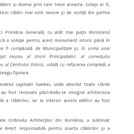
ădirii şi drama prin care trece aceasta. Soluţii ar fi,
cei clădiri mai este nevoie şi de voinţă din partea
ici Primăria Generală, cu atât mai puţin Ministerul
ască o soluţie pentru acest monument istoric până în
ea fi cumpărată de Municipalitate şi, în urma unei
ept muzeu al Unirii Principatelor, al comerţului
 al Centrului Istoric, odată cu refacerea completă a
 Neagu Djuvara.
delul capitalei Suediei, unde absolut toate clările
a au fost renovate păstrându-se integral arhitectura
ă a clădirilor, iar la interior aceste edificii au fost
ele Ordinului Arhitecţilor din România, a subliniat
te direct responsabilă pentru soarta clădirilor şi a