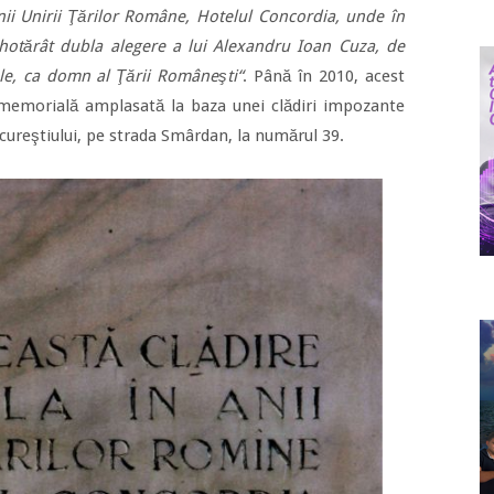
anii Unirii Ţărilor Române, Hotelul Concordia, unde în
hotărât dubla alegere a lui Alexandru Ioan Cuza, de
ale, ca domn al Ţării Româneşti“
. Până în 2010, acest
 memorială amplasată la baza unei clădiri impozante
ucureştiului, pe strada Smârdan, la numărul 39.