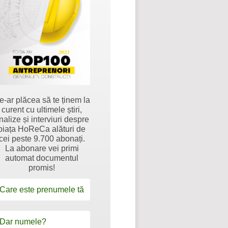
e-ar plăcea să te ținem la
curent cu ultimele știri,
nalize și interviuri despre
piața HoReCa alături de
cei peste 9.700 abonați.
La abonare vei primi
automat documentul
promis!