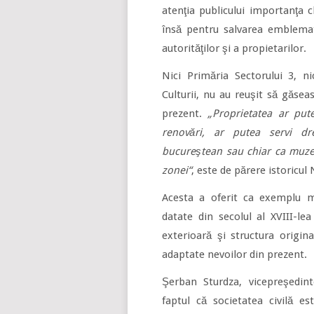
atenţia publicului importanţa cl
însă pentru salvarea emblemati
autorităţilor şi a propietarilor.
Nici Primăria Sectorului 3, n
Culturii, nu au reuşit să găse
prezent.
„Proprietatea ar put
renovări, ar putea servi dr
bucureştean sau chiar ca muzeu
zonei“
, este de părere istoricul
Acesta a oferit ca exemplu mo
datate din secolul al XVIII-le
exterioară şi structura original
adaptate nevoilor din prezent.
Şerban Sturdza, vicepreşedint
faptul că societatea civilă es