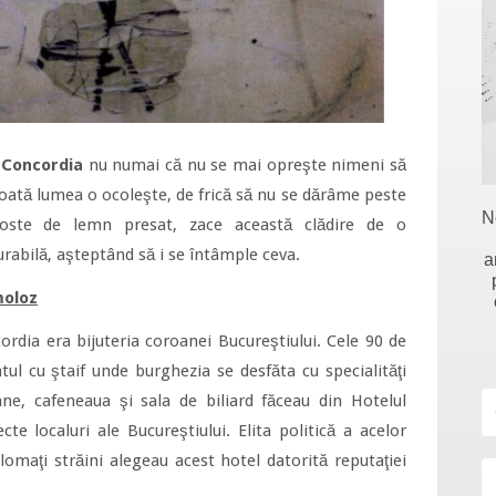
 Concordia
nu numai că nu se mai opreşte nimeni să
toată lumea o ocoleşte, de frică să nu se dărâme peste
N
noste de lemn presat, zace această clădire de o
abilă, aşteptând să i se întâmple ceva.
a
moloz
ordia era bijuteria coroanei Bucureştiului. Cele 90 de
tul cu ştaif unde burghezia se desfăta cu specialităţi
ane, cafeneaua şi sala de biliard făceau din Hotelul
cte localuri ale Bucureştiului. Elita politică a acelor
plomaţi străini alegeau acest hotel datorită reputaţiei