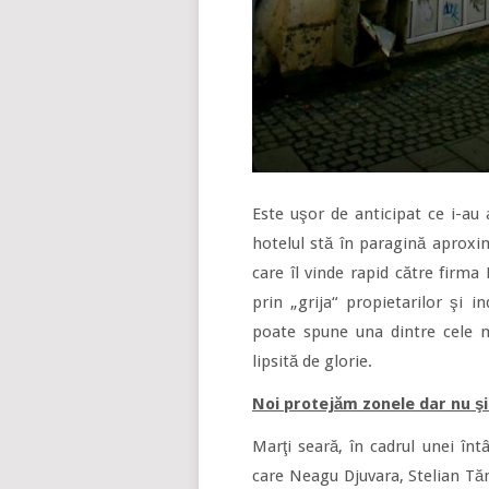
Este uşor de anticipat ce i-au 
hotelul stă în paragină aproxim
care îl vinde rapid către firm
prin „grija“ propietarilor şi i
poate spune una dintre cele 
lipsită de glorie.
Noi protejăm zonele dar nu şi 
Marţi seară, în cadrul unei întâ
care Neagu Djuvara, Stelian Tă