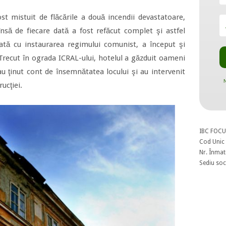
ost mistuit de flăcările a două incendii devastatoare,
însă de fiecare dată a fost refăcut complet şi astfel
ată cu instaurarea regimului comunist, a început şi
Trecut în ograda ICRAL-ului, hotelul a găzduit oameni
u ţinut cont de însemnătatea locului şi au intervenit
N
ucţiei.
IBC FOCU
Cod Unic 
Nr. Înmat
Sediu soci