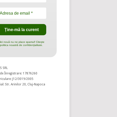
ici nouă nu ne place spamul! Citește
politica noastră de confidențialitate.
S SRL
de Înregistrare: 17876260
riculare: J12/3019/2005
al: Str. Arinilor 20, Cluj-Napoca