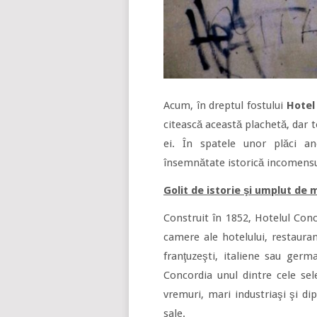
Acum, în dreptul fostului
Hotel
citească această plachetă, dar 
ei. În spatele unor plăci a
însemnătate istorică incomensur
Golit de istorie şi umplut de 
Construit în 1852, Hotelul Conc
camere ale hotelului, restauran
franţuzeşti, italiene sau germ
Concordia unul dintre cele sele
vremuri, mari industriaşi şi di
sale.