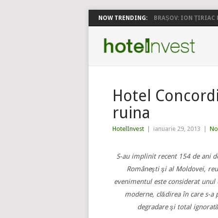
NOW TRENDING:
BRAȘOV: ION ȚIRIAC P
Hotel Concord
ruina
HotelInvest
|
ianuarie 29, 2013
|
No
S-au implinit recent 154 de ani d
Româneşti şi al Moldovei, reun
evenimentul este considerat unul
moderne, clădirea în care s-a 
degradare şi total ignorată 