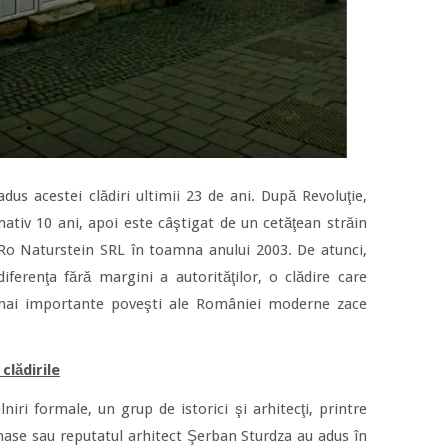
adus acestei clădiri ultimii 23 de ani. După Revoluţie,
ativ 10 ani, apoi este câştigat de un cetăţean străin
a Ro Naturstein SRL în toamna anului 2003. De atunci,
ndiferenţa fără margini a autorităţilor, o clădire care
mai importante poveşti ale României moderne zace
clădirile
lniri formale, un grup de istorici şi arhitecţi, printre
nase sau reputatul arhitect Şerban Sturdza au adus în