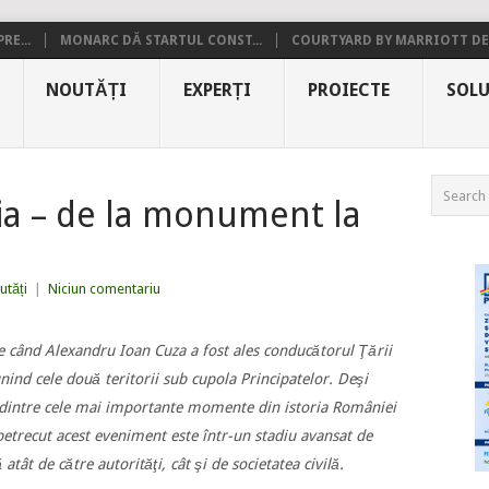
RE...
MONARC DĂ STARTUL CONST...
COURTYARD BY MARRIOTT DE.
NOUTĂȚI
EXPERȚI
PROIECTE
SOLU
ia – de la monument la
utăți
|
Niciun comentariu
e când Alexandru Ioan Cuza a fost ales conducătorul Ţării
ind cele două teritorii sub cupola Principatelor. Deşi
 dintre cele mai importante momente din istoria României
petrecut acest eveniment este într-un stadiu avansat de
atât de către autorităţi, cât şi de societatea civilă.