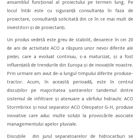
ansamblul funcțional al proiectului pe termen lung. Pe
locul întâi este cu siguranță consultanța în faza de
proiectare, consultanță solicitată din ce în ce mai mult de
investitori și de proiectanți.
Un produs vedetă este greu de stabilit, deoarece în cei 20
de ani de activitate ACO a răspuns unor nevoi diferite ale
pieței, care a evoluat continuu, s-a maturizat, și a fost
influențată de trendurile din Europa și de inovațiile noastre.
Prin urmare am avut de-a lungul timpului diferite produse-
tractor. Acum, în această perioadă, este în centrul
discuțiilor pe majoritatea șantierelor tandemul dintre
sistemul de infiltrare și atenuare a vârfului hidraulic ACO
Stormbrixx și noul separator ACO Oleopator G-H, produse
inovative care aduc multe soluții la provocările asociate
managementului apelor pluviale.
Discuțiile din jurul separatoarelor de hidrocarburi se