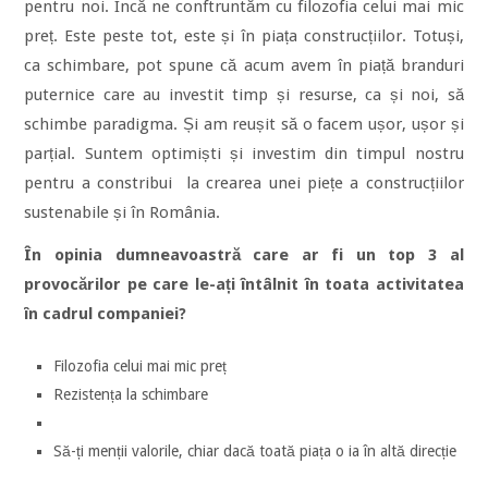
pentru noi. Încă ne conftruntăm cu filozofia celui mai mic
preț. Este peste tot, este și în piața construcțiilor. Totuși,
ca schimbare, pot spune că acum avem în piață branduri
puternice care au investit timp și resurse, ca și noi, să
schimbe paradigma. Și am reușit să o facem ușor, ușor și
parțial. Suntem optimiști și investim din timpul nostru
pentru a constribui la crearea unei piețe a construcțiilor
sustenabile și în România.
În opinia dumneavoastră care ar fi un top 3 al
provocărilor pe care le-ați întâlnit în toata activitatea
în cadrul companiei?
Filozofia celui mai mic preț
Rezistența la schimbare
Să-ți menții valorile, chiar dacă toată piața o ia în altă direcție