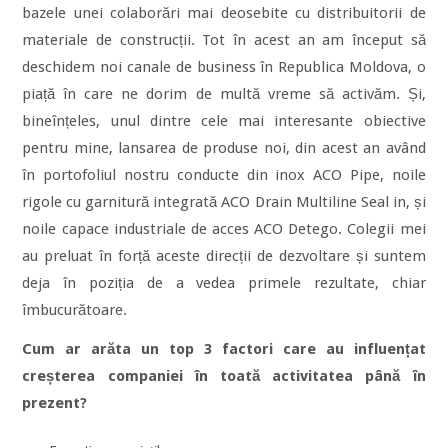
bazele unei colaborări mai deosebite cu distribuitorii de
materiale de construcții. Tot în acest an am început să
deschidem noi canale de business în Republica Moldova, o
piață în care ne dorim de multă vreme să activăm. Și,
bineînțeles, unul dintre cele mai interesante obiective
pentru mine, lansarea de produse noi, din acest an având
în portofoliul nostru conducte din inox ACO Pipe, noile
rigole cu garnitură integrată ACO Drain Multiline Seal in, și
noile capace industriale de acces ACO Detego. Colegii mei
au preluat în forță aceste direcții de dezvoltare și suntem
deja în poziția de a vedea primele rezultate, chiar
îmbucurătoare.
Cum ar arăta un top 3 factori care au influențat
creșterea companiei în toată activitatea până în
prezent?