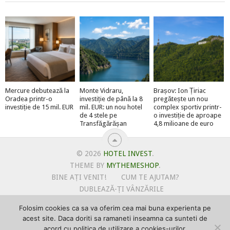
Mercure debutează la
Monte Vidraru,
Brașov: Ion Țiriac
Oradea printr-o
investiție de până la 8
pregătește un nou
investiție de 15 mil. EUR
mil. EUR: un nou hotel
complex sportiv printr-
de 4 stele pe
o investiție de aproape
Transfăgărășan
4,8 milioane de euro
© 2026
HOTEL INVEST
.
THEME BY
MYTHEMESHOP
.
BINE AȚI VENIT!
CUM TE AJUTAM?
DUBLEAZĂ-ȚI VÂNZĂRILE
OFERTE PENTRU ȘANTIERUL TĂU
Folosim cookies ca sa va oferim cea mai buna experienta pe
POLITICA DE UTILIZARE COOKIE-URI
acest site. Daca doriti sa ramaneti inseamna ca sunteti de
PRIMEȘTI GRATUIT MEGA-CADOURI LA ABONARE
acord cu politica de utilizare a cookies-urilor.