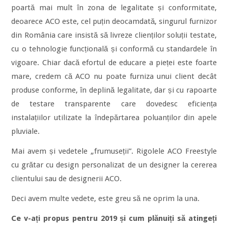
poartă mai mult în zona de legalitate și conformitate,
deoarece ACO este, cel puțin deocamdată, singurul furnizor
din România care insistă să livreze clienților soluții testate,
cu o tehnologie funcțională și conformă cu standardele în
vigoare. Chiar dacă efortul de educare a pieței este foarte
mare, credem că ACO nu poate furniza unui client decât
produse conforme, în deplină legalitate, dar și cu rapoarte
de testare transparente care dovedesc eficiența
instalațiilor utilizate la îndepărtarea poluanților din apele
pluviale.
Mai avem și vedetele „frumuseții”. Rigolele ACO Freestyle
cu grătar cu design personalizat de un designer la cererea
clientului sau de designerii ACO.
Deci avem multe vedete, este greu să ne oprim la una.
Ce v-ați propus pentru 2019 și cum plănuiți să atingeți