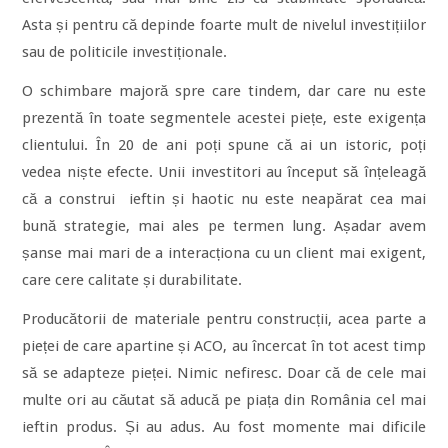
Asta și pentru că depinde foarte mult de nivelul investițiilor
sau de politicile investiționale.
O schimbare majoră spre care tindem, dar care nu este
prezentă în toate segmentele acestei piețe, este exigența
clientului. În 20 de ani poți spune că ai un istoric, poți
vedea niște efecte. Unii investitori au început să înțeleagă
că a construi ieftin și haotic nu este neapărat cea mai
bună strategie, mai ales pe termen lung. Așadar avem
șanse mai mari de a interacționa cu un client mai exigent,
care cere calitate și durabilitate.
Producătorii de materiale pentru construcții, acea parte a
pieței de care apartine și ACO, au încercat în tot acest timp
să se adapteze pieței. Nimic nefiresc. Doar că de cele mai
multe ori au căutat să aducă pe piața din România cel mai
ieftin produs. Și au adus. Au fost momente mai dificile