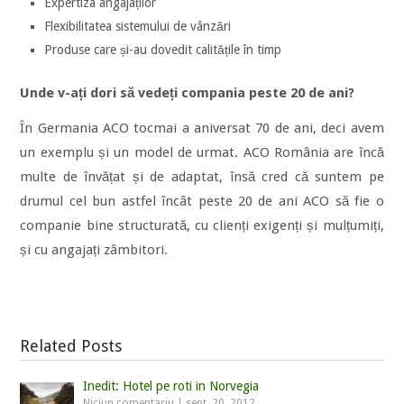
Expertiza angajaților
Flexibilitatea sistemului de vânzări
Produse care și-au dovedit calitățile în timp
Unde v-ați dori să vedeți compania peste 20 de ani?
În Germania ACO tocmai a aniversat 70 de ani, deci avem
un exemplu și un model de urmat. ACO România are încă
multe de învățat și de adaptat, însă cred că suntem pe
drumul cel bun astfel încât peste 20 de ani ACO să fie o
companie bine structurată, cu clienți exigenți și mulțumiți,
și cu angajați zâmbitori.
Related Posts
Inedit: Hotel pe roti in Norvegia
Niciun comentariu
|
sept. 20, 2012