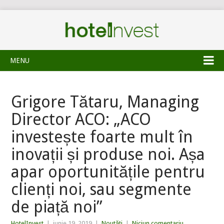
MENU
Grigore Tătaru, Managing
Director ACO: „ACO
investește foarte mult în
inovații și produse noi. Așa
apar oportunitățile pentru
clienți noi, sau segmente
de piață noi”
HotelInvest
|
iunie 19, 2019
|
Noutăți
|
Niciun comentariu