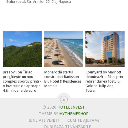
Sediu social: Str. Arinilor 20, Cluj-Napoca
Brașov: Ion Țiriac
Monarc dă startul
Courtyard by Marriott
pregătește un nou
construcției Radisson
debutează la Sibiu prin
complex sportiv printr-
Blu Hotel & Residences
rebranduirea fostului
o investiție de aproape
Mamaia
Golden Tulip Ana
4,8 milioane de euro
Tower
© 2026
HOTEL INVEST
.
THEME BY
MYTHEMESHOP
.
BINE AȚI VENIT!
CUM TE AJUTAM?
DUBLEAZĂ-ȚI VÂNZĂRILE