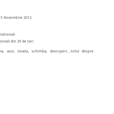
-15 Noiembrie 2012
nationali
onali din 29 de tari
ea, auzi, invata, schimba, descoperi…totul despre