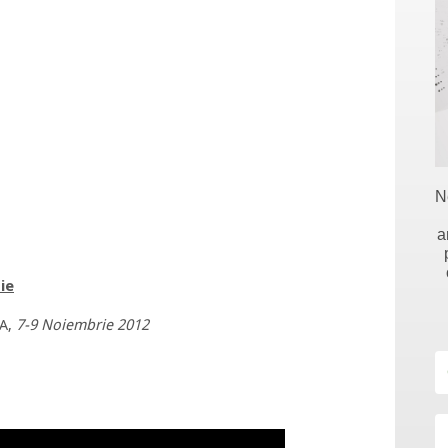
N
a
ie
A,
7-9 Noiembrie 2012