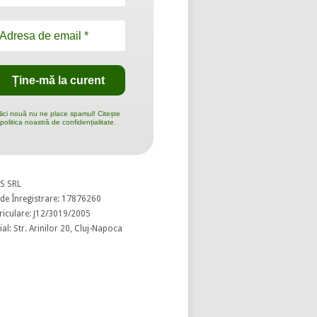
ici nouă nu ne place spamul! Citește
politica noastră de confidențialitate.
S SRL
de Înregistrare: 17876260
riculare: J12/3019/2005
al: Str. Arinilor 20, Cluj-Napoca