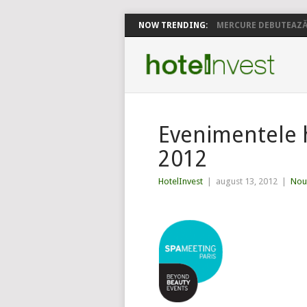
NOW TRENDING:
MERCURE DEBUTEAZĂ 
Evenimentele 
2012
HotelInvest
|
august 13, 2012
|
Nout