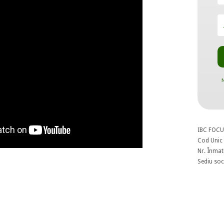
N
IBC FOCU
Cod Unic 
Nr. Înmat
Sediu soci