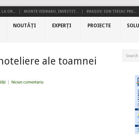
LA OR...
MONTE VIDRARU, INVESTIȚ...
BRAȘOV: ION ȚIRIAC PRE...
NOUTĂȚI
EXPERȚI
PROIECTE
SOLU
hoteliere ale toamnei
ăți
|
Niciun comentariu