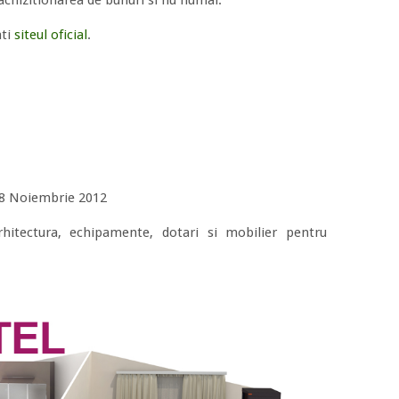
achizitionarea de bunuri si nu numai.
ati
siteul oficial
.
18 Noiembrie 2012
rhitectura, echipamente, dotari si mobilier pentru