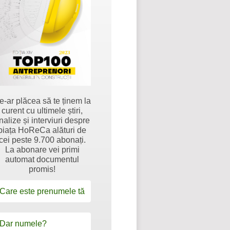
e-ar plăcea să te ținem la
curent cu ultimele știri,
nalize și interviuri despre
piața HoReCa alături de
cei peste 9.700 abonați.
La abonare vei primi
automat documentul
promis!