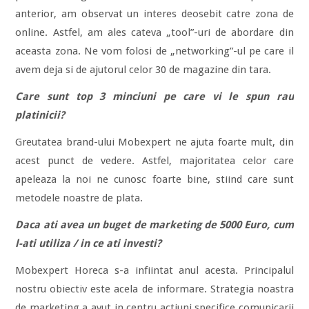
anterior, am observat un interes deosebit catre zona de
online. Astfel, am ales cateva „tool”-uri de abordare din
aceasta zona. Ne vom folosi de „networking”-ul pe care il
avem deja si de ajutorul celor 30 de magazine din tara.
Care sunt top 3 minciuni pe care vi le spun rau
platinicii?
Greutatea brand-ului Mobexpert ne ajuta foarte mult, din
acest punct de vedere. Astfel, majoritatea celor care
apeleaza la noi ne cunosc foarte bine, stiind care sunt
metodele noastre de plata.
Daca ati avea un buget de marketing de 5000 Euro, cum
l-ati utiliza / in ce ati investi?
Mobexpert Horeca s-a infiintat anul acesta. Principalul
nostru obiectiv este acela de informare. Strategia noastra
de marketing a avut in centru actiuni specifice comunicarii