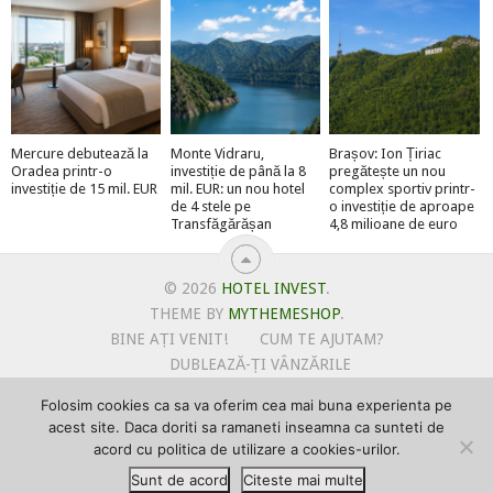
Mercure debutează la
Monte Vidraru,
Brașov: Ion Țiriac
Oradea printr-o
investiție de până la 8
pregătește un nou
investiție de 15 mil. EUR
mil. EUR: un nou hotel
complex sportiv printr-
de 4 stele pe
o investiție de aproape
Transfăgărășan
4,8 milioane de euro
© 2026
HOTEL INVEST
.
THEME BY
MYTHEMESHOP
.
BINE AȚI VENIT!
CUM TE AJUTAM?
DUBLEAZĂ-ȚI VÂNZĂRILE
OFERTE PENTRU ȘANTIERUL TĂU
Folosim cookies ca sa va oferim cea mai buna experienta pe
POLITICA DE UTILIZARE COOKIE-URI
acest site. Daca doriti sa ramaneti inseamna ca sunteti de
PRIMEȘTI GRATUIT MEGA-CADOURI LA ABONARE
acord cu politica de utilizare a cookies-urilor.
PROMOVEAZĂ-TE PE HOTELINVEST
PSPDCP
Sunt de acord
Citeste mai multe
TERMENI SI CONDITII