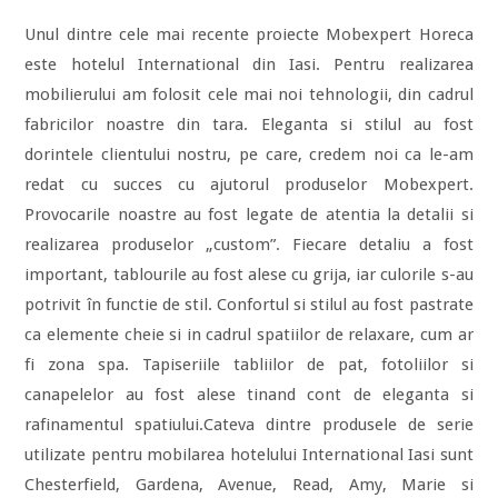
Unul dintre cele mai recente proiecte Mobexpert Horeca
este hotelul International din Iasi. Pentru realizarea
mobilierului am folosit cele mai noi tehnologii, din cadrul
fabricilor noastre din tara. Eleganta si stilul au fost
dorintele clientului nostru, pe care, credem noi ca le-am
redat cu succes cu ajutorul produselor Mobexpert.
Provocarile noastre au fost legate de atentia la detalii si
realizarea produselor „custom”. Fiecare detaliu a fost
important, tablourile au fost alese cu grija, iar culorile s-au
potrivit în functie de stil. Confortul si stilul au fost pastrate
ca elemente cheie si in cadrul spatiilor de relaxare, cum ar
fi zona spa. Tapiseriile tabliilor de pat, fotoliilor si
canapelelor au fost alese tinand cont de eleganta si
rafinamentul spatiului.Cateva dintre produsele de serie
utilizate pentru mobilarea hotelului International Iasi sunt
Chesterfield, Gardena, Avenue, Read, Amy, Marie si