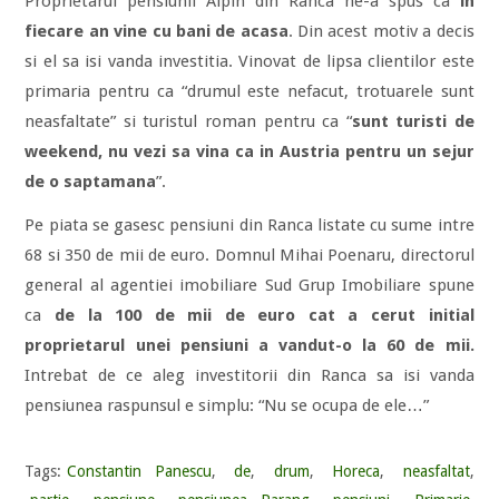
Proprietarul pensiunii Alpin din Ranca ne-a spus ca
in
fiecare an vine cu bani de acasa
. Din acest motiv a decis
si el sa isi vanda investitia. Vinovat de lipsa clientilor este
primaria pentru ca “drumul este nefacut, trotuarele sunt
neasfaltate” si turistul roman pentru ca “
sunt turisti de
weekend, nu vezi sa vina ca in Austria pentru un sejur
de o saptamana
”.
Pe piata se gasesc pensiuni din Ranca listate cu sume intre
68 si 350 de mii de euro. Domnul Mihai Poenaru, directorul
general al agentiei imobiliare Sud Grup Imobiliare spune
ca
de la 100 de mii de euro cat a cerut initial
proprietarul unei pensiuni a vandut-o la 60 de mii.
Intrebat de ce aleg investitorii din Ranca sa isi vanda
pensiunea raspunsul e simplu: “Nu se ocupa de ele…”
Tags:
Constantin Panescu
,
de
,
drum
,
Horeca
,
neasfaltat
,