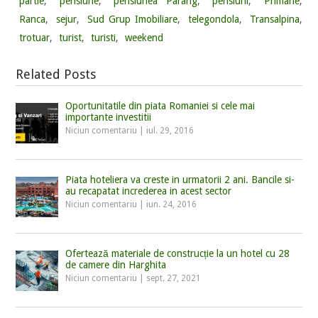
partie
,
pensiune
,
pensiunea Parang
,
pensiuni
,
Primarie
,
Ranca
,
sejur
,
Sud Grup Imobiliare
,
telegondola
,
Transalpina
,
trotuar
,
turist
,
turisti
,
weekend
Related Posts
Oportunitatile din piata Romaniei si cele mai
importante investitii
Niciun comentariu
|
iul. 29, 2016
Piata hoteliera va creste in urmatorii 2 ani. Bancile si-
au recapatat increderea in acest sector
Niciun comentariu
|
iun. 24, 2016
Ofertează materiale de construcție la un hotel cu 28
de camere din Harghita
Niciun comentariu
|
sept. 27, 2021