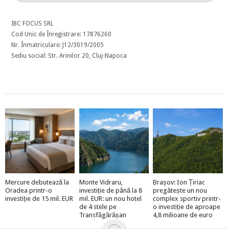
IBC FOCUS SRL
Cod Unic de Înregistrare: 17876260
Nr. Înmatriculare: J12/3019/2005
Sediu social: Str. Arinilor 20, Cluj-Napoca
Mercure debutează la
Monte Vidraru,
Brașov: Ion Țiriac
Oradea printr-o
investiție de până la 8
pregătește un nou
investiție de 15 mil. EUR
mil. EUR: un nou hotel
complex sportiv printr-
de 4 stele pe
o investiție de aproape
Transfăgărășan
4,8 milioane de euro