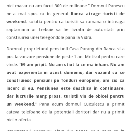
nici macar nu am facut 300 de milioane.” Domnul Panescu
ne-a mai spus ca in general
Ranca atrage turisti de
weekend
, solutia pentru ca turistii sa ramana o intreaga
saptamana ar trebuie sa fie livrata de autoritati prin
construirea unei telegondole pana la Vidra.
Domnul proprietarul pensiunii Casa Parang din Ranca si-a
pus la vanzare pensiune de peste 1 an. Motivul pentru care
vinde: “
M-am pripit. Nu am stiut la ce ma inham. Nu am
avut experienta in acest domeniu, dar vazand ca se
construiesc pensiuni pe fonduri europene, am zis ca
incerc si eu. Pensiunea este deschisa in continuare,
dar lucrurile merg prost, turistii vin de obicei pentru
un weekend.
” Pana acum domnul Cuiculescu a primit
cateva telefoane de la potentiali doritori dar nu a primit
nici o oferta.