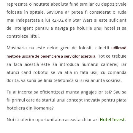
reprezinta o noutate absoluta fiind similar cu dispozitivele
folosite în spitale. SaviOne ar putea fi considerat o ruda
mai indepartata a lui R2-D2 din Star Wars si este suficient
de inteligent pentru a naviga pe holurile unui hotel si sa
controleze liftul.
Masinaria nu este deloc greu de folosit, clinetii
utilizand
. Tot ce trebuie
metode usoare de beneficiere a servicilor acestuia
sa faca acestia este sa introduca numarul camerei, iar
atunci cand robotul se va afla în fata usii, cu comanda
dorita, va suna pe linia telefonica si isi va anunta sosirea.
Tu ai incerca sa eficientizezi munca angajatilor tai? Sau sa
fii primul care da startul unui concept inovativ pentru piata
hoteliera din Romania?
Noi iti oferim oportunitatea aceasta chiar azi
Hotel Invest
.