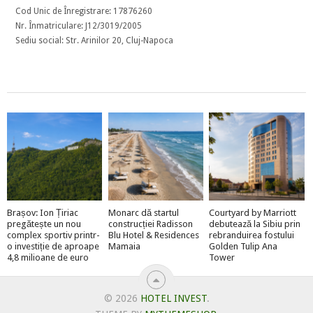
Cod Unic de Înregistrare: 17876260
Nr. Înmatriculare: J12/3019/2005
Sediu social: Str. Arinilor 20, Cluj-Napoca
Brașov: Ion Țiriac
Monarc dă startul
Courtyard by Marriott
pregătește un nou
construcției Radisson
debutează la Sibiu prin
complex sportiv printr-
Blu Hotel & Residences
rebranduirea fostului
o investiție de aproape
Mamaia
Golden Tulip Ana
4,8 milioane de euro
Tower
© 2026
HOTEL INVEST
.