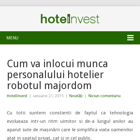
MENU
Cum va inlocui munca
personalului hotelier
robotul majordom
HotelInvest
|
ianuarie 21, 2015
|
Noutăți
|
Niciun comentariu
Cu totii suntem constienti de faptul ca tehnologia
evolueaza intr-un ritm uimitor si de-a lungul anilor au
aparut sute de mașinării care le simplifica viata oamenilor
atat in spatiul privat, cat si in cel public.