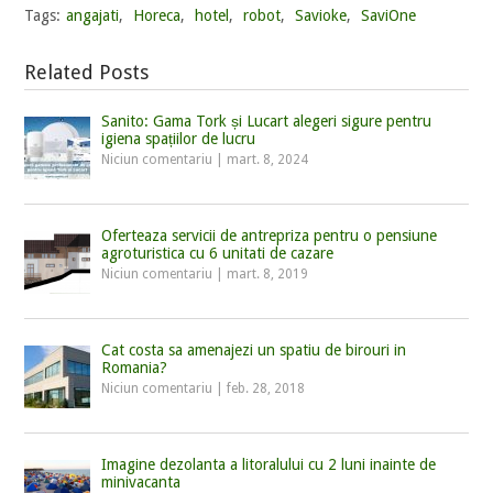
Tags:
angajati
,
Horeca
,
hotel
,
robot
,
Savioke
,
SaviOne
Related Posts
Sanito: Gama Tork și Lucart alegeri sigure pentru
igiena spațiilor de lucru
Niciun comentariu
|
mart. 8, 2024
Oferteaza servicii de antrepriza pentru o pensiune
agroturistica cu 6 unitati de cazare
Niciun comentariu
|
mart. 8, 2019
Cat costa sa amenajezi un spatiu de birouri in
Romania?
Niciun comentariu
|
feb. 28, 2018
Imagine dezolanta a litoralului cu 2 luni inainte de
minivacanta