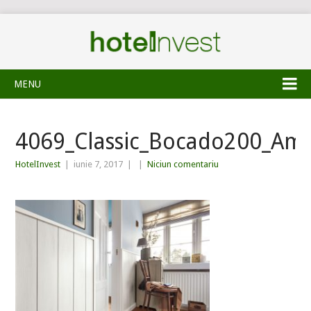
MENU
4069_Classic_Bocado200_Am
HotelInvest
|
iunie 7, 2017
|
|
Niciun comentariu