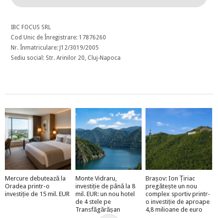
IBC FOCUS SRL
Cod Unic de Înregistrare: 17876260
Nr. Înmatriculare: J12/3019/2005
Sediu social: Str. Arinilor 20, Cluj-Napoca
Mercure debutează la
Monte Vidraru,
Brașov: Ion Țiriac
Oradea printr-o
investiție de până la 8
pregătește un nou
investiție de 15 mil. EUR
mil. EUR: un nou hotel
complex sportiv printr-
de 4 stele pe
o investiție de aproape
Transfăgărășan
4,8 milioane de euro