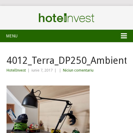
MENU
4012_Terra_DP250_Ambiente
HotelInvest
|
iunie 7, 2017
|
|
Niciun comentariu