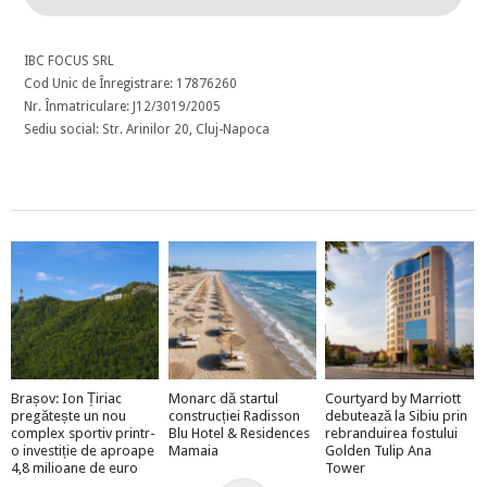
IBC FOCUS SRL
Cod Unic de Înregistrare: 17876260
Nr. Înmatriculare: J12/3019/2005
Sediu social: Str. Arinilor 20, Cluj-Napoca
Brașov: Ion Țiriac
Monarc dă startul
Courtyard by Marriott
pregătește un nou
construcției Radisson
debutează la Sibiu prin
complex sportiv printr-
Blu Hotel & Residences
rebranduirea fostului
o investiție de aproape
Mamaia
Golden Tulip Ana
4,8 milioane de euro
Tower