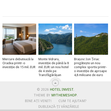
Mercure debutează la
Monte Vidraru,
Brașov: Ion Țiriac
Oradea printr-o
investiție de până la 8
pregătește un nou
investiție de 15 mil. EUR
mil. EUR: un nou hotel
complex sportiv printr-
de 4 stele pe
o investiție de aproape
Transfăgărășan
4,8 milioane de euro
© 2026
HOTEL INVEST
.
THEME BY
MYTHEMESHOP
.
BINE AȚI VENIT!
CUM TE AJUTAM?
DUBLEAZĂ-ȚI VÂNZĂRILE