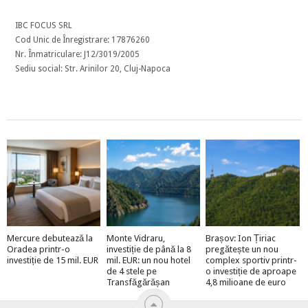
IBC FOCUS SRL
Cod Unic de Înregistrare: 17876260
Nr. Înmatriculare: J12/3019/2005
Sediu social: Str. Arinilor 20, Cluj-Napoca
Mercure debutează la
Monte Vidraru,
Brașov: Ion Țiriac
Oradea printr-o
investiție de până la 8
pregătește un nou
investiție de 15 mil. EUR
mil. EUR: un nou hotel
complex sportiv printr-
de 4 stele pe
o investiție de aproape
Transfăgărășan
4,8 milioane de euro