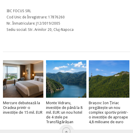
IBC FOCUS SRL
Cod Unic de Înregistrare: 17876260
Nr. Înmatriculare: J12/3019/2005
Sediu social: Str. Arinilor 20, Cluj-Napoca
Mercure debutează la
Monte Vidraru,
Brașov: Ion Țiriac
Oradea printr-o
investiție de până la 8
pregătește un nou
investiție de 15 mil. EUR
mil. EUR: un nou hotel
complex sportiv printr-
de 4 stele pe
o investiție de aproape
Transfăgărășan
4,8 milioane de euro