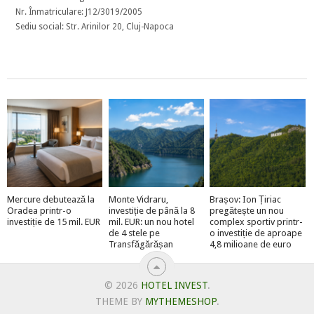
Nr. Înmatriculare: J12/3019/2005
Sediu social: Str. Arinilor 20, Cluj-Napoca
Mercure debutează la
Monte Vidraru,
Brașov: Ion Țiriac
Oradea printr-o
investiție de până la 8
pregătește un nou
investiție de 15 mil. EUR
mil. EUR: un nou hotel
complex sportiv printr-
de 4 stele pe
o investiție de aproape
Transfăgărășan
4,8 milioane de euro
© 2026
HOTEL INVEST
.
THEME BY
MYTHEMESHOP
.