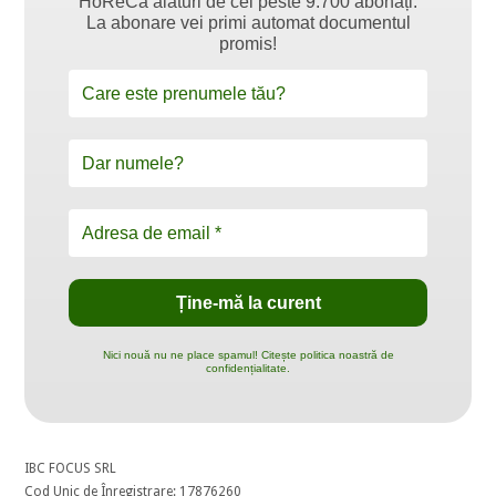
HoReCa alături de cei peste 9.700 abonați.
La abonare vei primi automat documentul
promis!
Nici nouă nu ne place spamul! Citește politica noastră de
confidențialitate.
IBC FOCUS SRL
Cod Unic de Înregistrare: 17876260