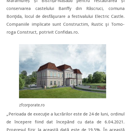
Maramureș și Bistrița-Năsăud pentru restaurarea și
conservarea cas­te­lului Banffy din Răscruci, comuna
Bonţida, locul de desfă­şu­rare a fes­ti­va­lului Electric Castle.
Com­pa­niile im­pli­cate sunt Cons­tructim, Rustic şi Tomo­
roga Cons­truct, po­trivit Confidas.ro.
zfcorporate.ro
„Perioada de exe­cu­ţie a lucrărilor este de 24 de luni, or­dinul
de începere fiind dat începând cu data de 6.04.2021.
Progresul fizic la această dată este de 19,5%. În această