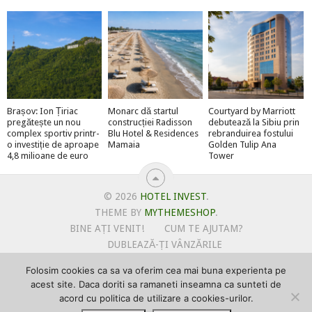
Brașov: Ion Țiriac
Monarc dă startul
Courtyard by Marriott
pregătește un nou
construcției Radisson
debutează la Sibiu prin
complex sportiv printr-
Blu Hotel & Residences
rebranduirea fostului
o investiție de aproape
Mamaia
Golden Tulip Ana
4,8 milioane de euro
Tower
© 2026
HOTEL INVEST
.
THEME BY
MYTHEMESHOP
.
BINE AȚI VENIT!
CUM TE AJUTAM?
DUBLEAZĂ-ȚI VÂNZĂRILE
OFERTE PENTRU ȘANTIERUL TĂU
Folosim cookies ca sa va oferim cea mai buna experienta pe
POLITICA DE UTILIZARE COOKIE-URI
acest site. Daca doriti sa ramaneti inseamna ca sunteti de
PRIMEȘTI GRATUIT MEGA-CADOURI LA ABONARE
acord cu politica de utilizare a cookies-urilor.
PROMOVEAZĂ-TE PE HOTELINVEST
PSPDCP