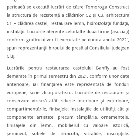
pe­rioadă se execută lucrări de către Tomoroga Construct
la structura de rezistenţă a clădirilor C2 şi C3, ar­hitectura
C1 – clădirea castel, res­tau­rare lemn, hidroizolaţii fundaţii,
ins­talaţii. Lucrările aferente celorlalte două firme (asociaţi)
conform grafi­cului vor fi executate pe durata anului 2022“,
spun reprezentanţii biroului de presă al Consiliului Judeţean
Cluj.
Lucrările pentru restaurarea castelului Banffy au fost
demarate în primul semestru din 2021, conform unor date
anterioare, iar finanţarea este reprezentată de fonduri
europene, scrie zfcorporate.ro. Lucrările de restaurare şi
conservare vizează atât zidurile interioare şi exterioare,
compartimentările, finisajele, instalaţiile de utilităţi, cât şi
componente artistice, precum tâmplăria, ornamentele,
finisajele din lemn, mobilierul cu valoare istorică,
şemineul, sobele de teracotă, vitraliile, inscripţiile.