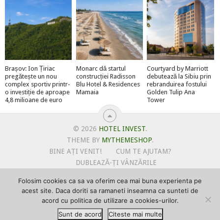
Brașov: Ion Țiriac
Monarc dă startul
Courtyard by Marriott
pregătește un nou
construcției Radisson
debutează la Sibiu prin
complex sportiv printr-
Blu Hotel & Residences
rebranduirea fostului
o investiție de aproape
Mamaia
Golden Tulip Ana
4,8 milioane de euro
Tower
© 2026
HOTEL INVEST
.
THEME BY
MYTHEMESHOP
.
BINE AȚI VENIT!
CUM TE AJUTAM?
DUBLEAZĂ-ȚI VÂNZĂRILE
OFERTE PENTRU ȘANTIERUL TĂU
Folosim cookies ca sa va oferim cea mai buna experienta pe
POLITICA DE UTILIZARE COOKIE-URI
acest site. Daca doriti sa ramaneti inseamna ca sunteti de
PRIMEȘTI GRATUIT MEGA-CADOURI LA ABONARE
acord cu politica de utilizare a cookies-urilor.
PROMOVEAZĂ-TE PE HOTELINVEST
PSPDCP
Sunt de acord
Citeste mai multe
TERMENI SI CONDITII