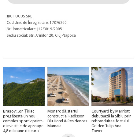
IBC FOCUS SRL
Cod Unic de Înregistrare: 17876260
Nr. Înmatriculare: J12/3019/2005
Sediu social: Str. Arinilor 20, Cluj-Napoca
Brașov: Ion Țiriac
Monarc dă startul
Courtyard by Marriott
pregătește un nou
construcției Radisson
debutează la Sibiu prin
complex sportiv printr-
Blu Hotel & Residences
rebranduirea fostului
o investiție de aproape
Mamaia
Golden Tulip Ana
4,8 milioane de euro
Tower