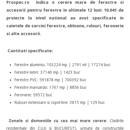
Prospec.ro indica o cerere mare de ferestre si
accesorii pentru ferestre in ultimele 12 luni: 10.041 de
proiecte la nivel national au avut specificate in
caietele de sarcini ferestre, obloane, rulouri, feronerie
si alte accesorii.
Cantitati specificate:
Ferestre aluminiu: 103224 mp | 2791 ml | 17274 buc
Ferestre lemn: 37140 mp | 1423 buc
Ferestre PVC: 591878 mp | 700392 buc
Ferestre mansarda: 1767 mp | 8856 buc
Feronerie: 59572 buc
Rulouri exterioare si copertine: 3815 mp | 129 buc
Zonele si domeniile cu cea mai mare cerere:
Cladirile
rezidentiale din CLUJ si BUCURESTI, urmate de constructiile