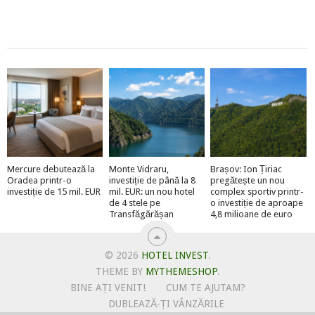
Mercure debutează la
Monte Vidraru,
Brașov: Ion Țiriac
Oradea printr-o
investiție de până la 8
pregătește un nou
investiție de 15 mil. EUR
mil. EUR: un nou hotel
complex sportiv printr-
de 4 stele pe
o investiție de aproape
Transfăgărășan
4,8 milioane de euro
© 2026
HOTEL INVEST
.
THEME BY
MYTHEMESHOP
.
BINE AȚI VENIT!
CUM TE AJUTAM?
DUBLEAZĂ-ȚI VÂNZĂRILE