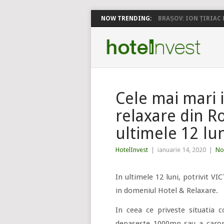
NOW TRENDING:
BRAȘOV: ION ȚIRIAC P
Cele mai mari in
relaxare din R
ultimele 12 lu
HotelInvest
|
ianuarie 14, 2020
|
No
In ultimele 12 luni, potrivit VI
in domeniul Hotel & Relaxare.
In ceea ce priveste situatia c
depaseste 1000mp sau a caror 