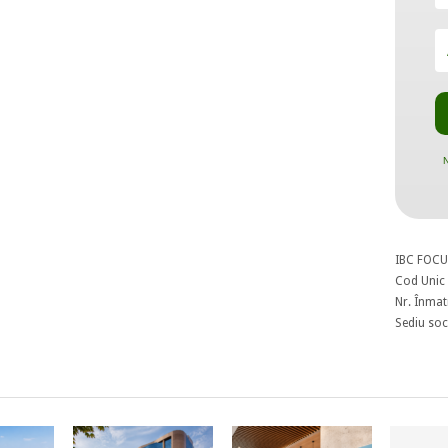
N
IBC FOCU
Cod Unic 
Nr. Înmat
Sediu soci