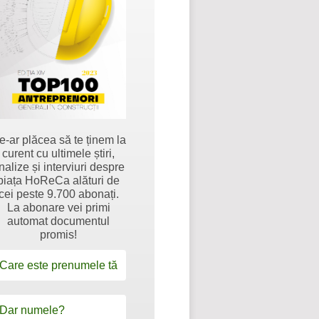
e-ar plăcea să te ținem la
curent cu ultimele știri,
nalize și interviuri despre
piața HoReCa alături de
cei peste 9.700 abonați.
La abonare vei primi
automat documentul
promis!