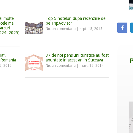
ai multe
Top 5 hoteluri dupa recenziile de
cele mai
pe TripAdvisor
parcuri
Niciun comentariu
|
sept. 18, 2015
2024–2025)
ia”,
37 de noi pensiuni turistice au fost
u Romania
anuntate in acest an in Suceava
25, 2012
Niciun comentariu
|
mart. 12, 2014