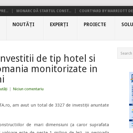
RE...
MONARC DĂ STARTUL CONST...
COURTYARD BY MARRIOTT DE.
NOUTĂȚI
EXPERȚI
PROIECTE
SOLU
vestitii de tip hotel si
omania monitorizate in
ni
utăți
|
Niciun comentariu
CTA.ro, am avut un total de 3327 de investiții anuntate
onstructiilor de mari dimensiuni (a caror suprafata
valoare este de peste 1 milion de lei), in perioada