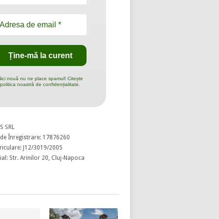
ici nouă nu ne place spamul! Citește
politica noastră de confidențialitate.
S SRL
de Înregistrare: 17876260
riculare: J12/3019/2005
al: Str. Arinilor 20, Cluj-Napoca