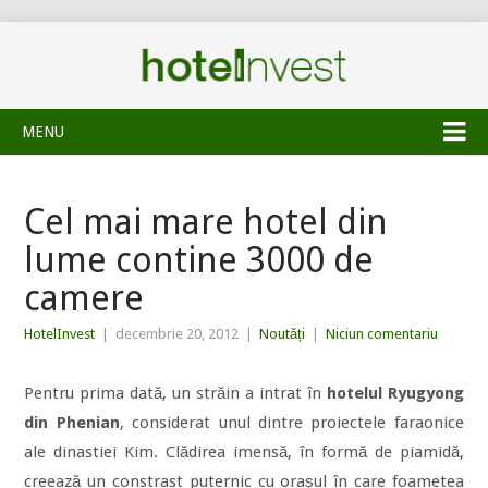
MENU
Cel mai mare hotel din
lume contine 3000 de
camere
HotelInvest
|
decembrie 20, 2012
|
Noutăți
|
Niciun comentariu
Pentru prima dată, un străin a intrat în
hotelul Ryugyong
din Phenian
, considerat unul dintre proiectele faraonice
ale dinastiei Kim. Clădirea imensă, în formă de piamidă,
creează un constrast puternic cu oraşul în care foametea