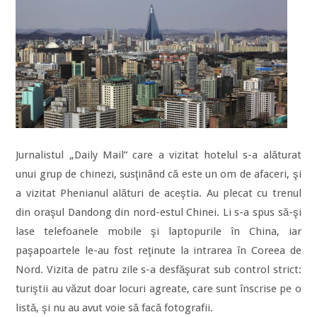
Jurnalistul „Daily Mail” care a vizitat hotelul s-a alăturat
unui grup de chinezi, susţinând că este un om de afaceri, şi
a vizitat Phenianul alături de aceştia. Au plecat cu trenul
din oraşul Dandong din nord-estul Chinei. Li s-a spus să-şi
lase telefoanele mobile şi laptopurile în China, iar
paşapoartele le-au fost reţinute la intrarea în Coreea de
Nord. Vizita de patru zile s-a desfăşurat sub control strict:
turiştii au văzut doar locuri agreate, care sunt înscrise pe o
listă, şi nu au avut voie să facă fotografii.