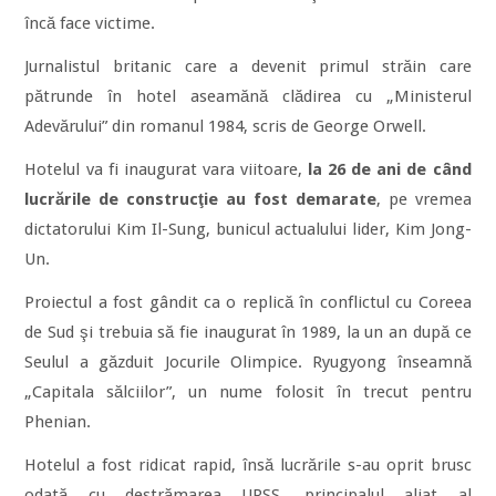
încă face victime.
Jurnalistul britanic care a devenit primul străin care
pătrunde în hotel aseamănă clădirea cu „Ministerul
Adevărului” din romanul 1984, scris de George Orwell.
Hotelul va fi inaugurat vara viitoare,
la 26 de ani de când
lucrările de construcţie au fost demarate
, pe vremea
dictatorului Kim Il-Sung, bunicul actualului lider, Kim Jong-
Un.
Proiectul a fost gândit ca o replică în conflictul cu Coreea
de Sud şi trebuia să fie inaugurat în 1989, la un an după ce
Seulul a găzduit Jocurile Olimpice. Ryugyong înseamnă
„Capitala sălciilor”, un nume folosit în trecut pentru
Phenian.
Hotelul a fost ridicat rapid, însă lucrările s-au oprit brusc
odată cu destrămarea URSS, principalul aliat al