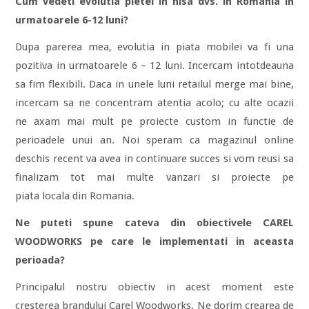
Cum vedeti evolutia pietei in nisa dvs. in Romania in
urmatoarele 6-12 luni?
Dupa parerea mea, evolutia in piata mobilei va fi una
pozitiva in urmatoarele 6 – 12 luni. Incercam intotdeauna
sa fim flexibili. Daca in unele luni retailul merge mai bine,
incercam sa ne concentram atentia acolo; cu alte ocazii
ne axam mai mult pe proiecte custom in functie de
perioadele unui an. Noi speram ca magazinul online
deschis recent va avea in continuare succes si vom reusi sa
finalizam tot mai multe vanzari si proiecte pe
piata locala din Romania.
Ne puteti spune cateva din obiectivele CAREL
WOODWORKS pe care le implementati in aceasta
perioada?
Principalul nostru obiectiv in acest moment este
cresterea brandului Carel Woodworks. Ne dorim crearea de