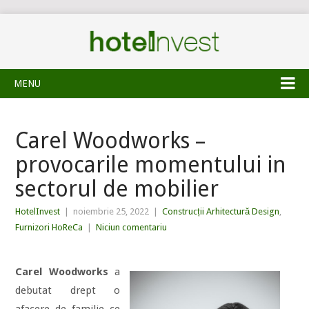
MENU
Carel Woodworks –
provocarile momentului in
sectorul de mobilier
HotelInvest
|
noiembrie 25, 2022
|
Construcții Arhitectură Design
,
Furnizori HoReCa
|
Niciun comentariu
Carel Woodworks
a
debutat drept o