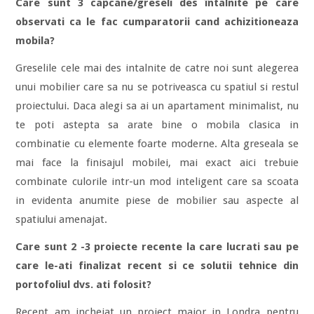
Care sunt 3 capcane/greseli des întalnite pe care
observati ca le fac cumparatorii cand achizitioneaza
mobila?
Greselile cele mai des intalnite de catre noi sunt alegerea
unui mobilier care sa nu se potriveasca cu spatiul si restul
proiectului. Daca alegi sa ai un apartament minimalist, nu
te poti astepta sa arate bine o mobila clasica in
combinatie cu elemente foarte moderne. Alta greseala se
mai face la finisajul mobilei, mai exact aici trebuie
combinate culorile intr-un mod inteligent care sa scoata
in evidenta anumite piese de mobilier sau aspecte al
spatiului amenajat.
Care sunt 2 -3 proiecte recente la care lucrati sau pe
care le-ati finalizat recent si ce solutii tehnice din
portofoliul dvs. ati folosit?
Recent am incheiat un proiect major in Londra pentru