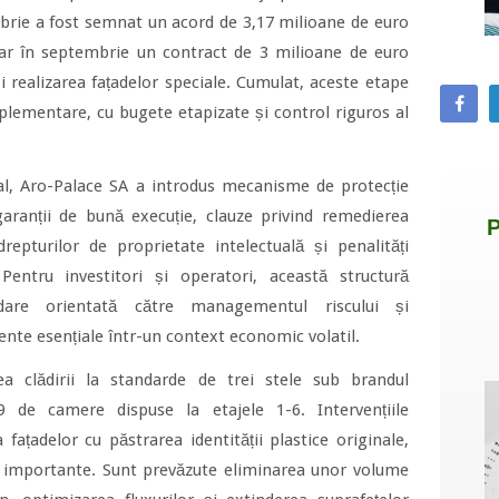
mbrie a fost semnat un acord de 3,17 milioane de euro
 iar în septembrie un contract de 3 milioane de euro
și realizarea fațadelor speciale. Cumulat, aceste etape
mplementare, cu bugete etapizate și control riguros al
al, Aro-Palace SA a introdus mecanisme de protecție
garanții de bună execuție, clauze privind remedierea
drepturilor de proprietate intelectuală și penalități
 Pentru investitori și operatori, această structură
dare orientată către managementul riscului și
mente esențiale într-un context economic volatil.
rea clădirii la standarde de trei stele sub brandul
 de camere dispuse la etajele 1-6. Intervențiile
 fațadelor cu păstrarea identității plastice originale,
le importante. Sunt prevăzute eliminarea unor volume