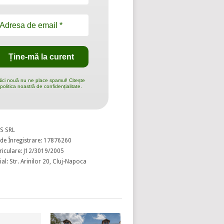
ici nouă nu ne place spamul! Citește
politica noastră de confidențialitate.
S SRL
de Înregistrare: 17876260
riculare: J12/3019/2005
al: Str. Arinilor 20, Cluj-Napoca