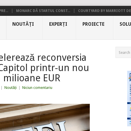
RE...
MONARC DĂ STARTUL CONST...
COURTYARD BY MARRIOTT DE.
NOUTĂȚI
EXPERȚI
PROIECTE
SOLU
elerează reconversia
 Capitol printr-un nou
1 milioane EUR
|
Noutăți
|
Niciun comentariu