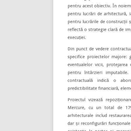
pentru acest obiectiv. În noie
pentru lucrări de arhitectură,
pentru lucrările de construcții 
reflectă o strategie clară de i
execuției.
Din punct de vedere contractu
specifice proiectelor majore: 
eventualelor vicii, protejarea 
pentru întârzieri imputabile.
contractuală indică o abor
predictibilitate financiară, ele
Proiectul vizează repoziționa
Mercure, cu un total de 179
arhitecturale includ restaurarea
dar și reconfigurări funcționa