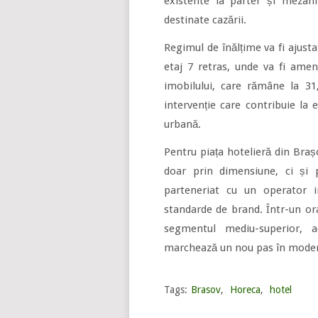
existente la parter și mezanin
destinate cazării.
Regimul de înălțime va fi ajusta
etaj 7 retras, unde va fi amen
imobilului, care rămâne la 3
intervenție care contribuie la 
urbană.
Pentru piața hotelieră din Bra
doar prin dimensiune, ci și 
parteneriat cu un operator int
standarde de brand. Într-un ora
segmentul mediu-superior, ac
marchează un nou pas în modern
Tags:
Brasov
,
Horeca
,
hotel