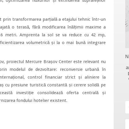
, optimizarea fluxurilor și extinderea suprafețelor
t prin transformarea parțială a etajului tehnic într-un
ajată o terasă, fără modificarea înălțimii maxime a
1,6 metri. Amprenta la sol se va reduce cu 42 mp,
eficientizarea volumetrică și la o mai bună integrare
N
șov, proiectul Mercure Brașov Center este relevant nu
a
prin modelul de dezvoltare: reconversie urbană în
ernațional, control financiar strict și aliniere la
ș cu presiune turistică constantă și cerere solidă pe
eastă investiție consolidează oferta centrală și
izarea fondului hotelier existent.