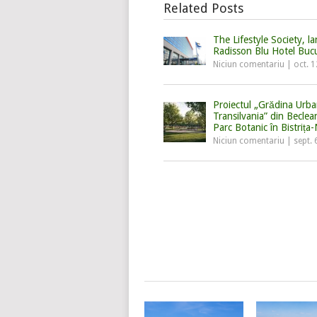
Related Posts
The Lifestyle Society, l
Radisson Blu Hotel Bucu
Niciun comentariu
|
oct. 
Proiectul „Grădina Urb
Transilvania” din Becle
Parc Botanic în Bistriț
Niciun comentariu
|
sept. 