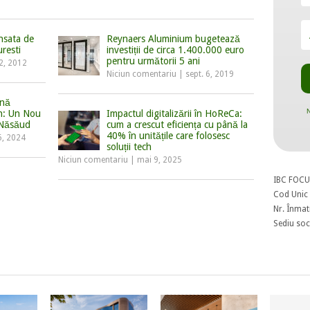
ansata de
Reynaers Aluminium bugetează
resti
investiții de circa 1.400.000 euro
pentru următorii 5 ani
12, 2012
Niciun comentariu
|
sept. 6, 2019
ană
N
an: Un Nou
Impactul digitalizării în HoReCa:
a-Năsăud
cum a crescut eficiența cu până la
40% în unitățile care folosesc
6, 2024
soluții tech
Niciun comentariu
|
mai 9, 2025
IBC FOCU
Cod Unic 
Nr. Înmat
Sediu soci