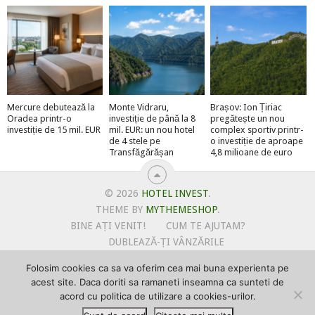
Mercure debutează la
Monte Vidraru,
Brașov: Ion Țiriac
Oradea printr-o
investiție de până la 8
pregătește un nou
investiție de 15 mil. EUR
mil. EUR: un nou hotel
complex sportiv printr-
de 4 stele pe
o investiție de aproape
Transfăgărășan
4,8 milioane de euro
© 2026
HOTEL INVEST
.
THEME BY
MYTHEMESHOP
.
BINE AȚI VENIT!
CUM TE AJUTAM?
DUBLEAZĂ-ȚI VÂNZĂRILE
OFERTE PENTRU ȘANTIERUL TĂU
Folosim cookies ca sa va oferim cea mai buna experienta pe
POLITICA DE UTILIZARE COOKIE-URI
acest site. Daca doriti sa ramaneti inseamna ca sunteti de
PRIMEȘTI GRATUIT MEGA-CADOURI LA ABONARE
acord cu politica de utilizare a cookies-urilor.
PROMOVEAZĂ-TE PE HOTELINVEST
PSPDCP