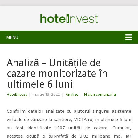
MENU
Analiză – Unitățile de
cazare monitorizate în
ultimele 6 luni
HotelInvest
|
martie 13, 2022
|
Analize
|
Niciun comentariu
Conform datelor analizate cu ajutorul singurei asistente
virtuale de vânzare la șantiere, VICTA.ro, în ultimele 6 luni
au fost identificate 1007 unități de cazare. Cumulat,
acestea ocupă o suprafață de 3,82 milioane mp, iar