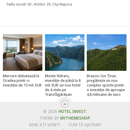
Sediu social: Str. Arinilor 20, Cluj-Napoca
Mercure debutează la
Monte Vidraru,
Brașov: Ion Țiriac
Oradea printr-o
investiție de până la 8
pregătește un nou
investiție de 15 mil. EUR
mil. EUR: un nou hotel
complex sportiv printr-
de 4 stele pe
o investiție de aproape
Transfăgărășan
4,8 milioane de euro
© 2026
HOTEL INVEST
.
THEME BY
MYTHEMESHOP
.
BINE AȚI VENIT!
CUM TE AJUTAM?