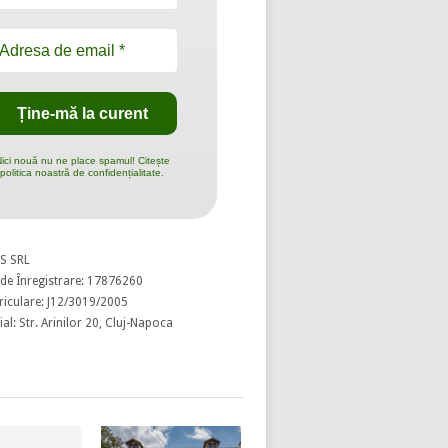
ici nouă nu ne place spamul! Citește
politica noastră de confidențialitate.
S SRL
de Înregistrare: 17876260
riculare: J12/3019/2005
al: Str. Arinilor 20, Cluj-Napoca