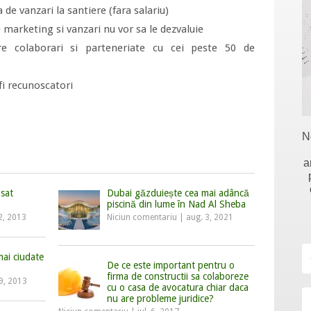
 de vanzari la santiere (fara salariu)
e marketing si vanzari nu vor sa le dezvaluie
re colaborari si parteneriate cu cei peste 50 de
 fi recunoscatori
N
a
 sat
Dubai găzduiește cea mai adâncă
piscină din lume în Nad Al Sheba
2, 2013
Niciun comentariu
|
aug. 3, 2021
mai ciudate
De ce este important pentru o
firma de constructii sa colaboreze
29, 2013
cu o casa de avocatura chiar daca
nu are probleme juridice?