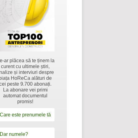
e-ar plăcea să te ținem la
curent cu ultimele știri,
nalize și interviuri despre
piața HoReCa alături de
cei peste 9.700 abonați.
La abonare vei primi
automat documentul
promis!