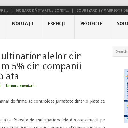
RE...
MONARC DĂ STARTUL CONST...
COURTYARD BY MARRIOTT DE.
NOUTĂȚI
EXPERȚI
PROIECTE
SOLU
ultinationalelor din
cum 5% din companii
piata
i
|
Niciun comentariu
ana” de firme sa controleze jumatate dintr-o piata ce
cticile folosite de multinationalele din constructii pe
e sa le foloseasca urgent pentru a-si creste veniturile