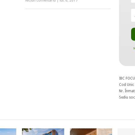
Niciun comentariu
|
iul. 6, 2017
N
IBC FOCU
Cod Unic 
Nr. Înmat
Sediu soci