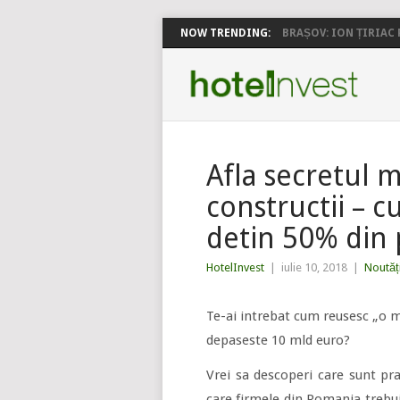
NOW TRENDING:
BRAȘOV: ION ȚIRIAC P
Afla secretul m
constructii – 
detin 50% din 
HotelInvest
|
iulie 10, 2018
|
Noutăț
Te-ai intrebat cum reusesc „o m
depaseste 10 mld euro?
Vrei sa descoperi care sunt pra
care firmele din Romania trebui