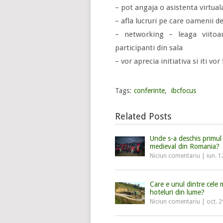
– pot angaja o asistenta virtuala
– afla lucruri pe care oamenii d
– networking – leaga viitoa
participanti din sala
– vor aprecia initiativa si iti vor
Tags:
conferinte
,
ibcfocus
Related Posts
Unde s-a deschis primul
medieval din Romania?
Niciun comentariu
|
iun. 1
Care e unul dintre cele 
hoteluri din lume?
Niciun comentariu
|
oct. 