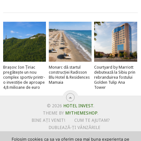
Brașov: Ion Țiriac
Monarc dă startul
Courtyard by Marriott
pregătește un nou
construcției Radisson
debutează la Sibiu prin
complex sportiv printr-
Blu Hotel & Residences
rebranduirea fostului
o investiție de aproape
Mamaia
Golden Tulip Ana
4,8 milioane de euro
Tower
© 2026
HOTEL INVEST
.
THEME BY
MYTHEMESHOP
.
BINE AȚI VENIT!
CUM TE AJUTAM?
DUBLEAZĂ-ȚI VÂNZĂRILE
OFERTE PENTRU ȘANTIERUL TĂU
Folosim cookies ca sa va oferim cea mai buna experienta pe