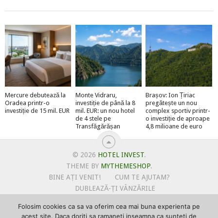
Mercure debutează la
Monte Vidraru,
Brașov: Ion Țiriac
Oradea printr-o
investiție de până la 8
pregătește un nou
investiție de 15 mil. EUR
mil. EUR: un nou hotel
complex sportiv printr-
de 4 stele pe
o investiție de aproape
Transfăgărășan
4,8 milioane de euro
© 2026
HOTEL INVEST
.
THEME BY
MYTHEMESHOP
.
BINE AȚI VENIT!
CUM TE AJUTAM?
DUBLEAZĂ-ȚI VÂNZĂRILE
OFERTE PENTRU ȘANTIERUL TĂU
Folosim cookies ca sa va oferim cea mai buna experienta pe
POLITICA DE UTILIZARE COOKIE-URI
acest site. Daca doriti sa ramaneti inseamna ca sunteti de