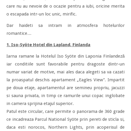
care nu au nevoie de o ocazie pentru a iubi, oricine merita
o escapada intr-un loc unic, mirific.
Dar haideti sa intram in atmosfera hotelurilor
romantice…
1. Iso-Syöte Hotel din Lapland, Finlanda
Iarna ramane la Hotelul Iso Syöte din Laponia Finlandeză
iar conditiile sunt favorabile pentru dragoste dintr-un
numar variat de motive, mai ales daca alegeti sa va cazati
la proaspatul deschis apartament „Eagles View”. Impartit
pe doua etaje, apartamentul are semineu propriu, jacuzzi
si sauna privata, in timp ce ramurile unui copac inglobate
in camera sprijina etajul superior.
Patul este circular, care permite o panorama de 360 grade
ce incadreaza Parcul National Syöte prin pereti de sticla si,
daca esti norocos, Northern Lights, prin acoperisul de