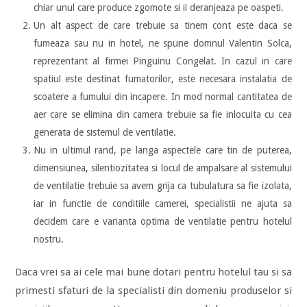
chiar unul care produce zgomote si ii deranjeaza pe oaspeti.
Un alt aspect de care trebuie sa tinem cont este daca se
fumeaza sau nu in hotel, ne spune domnul Valentin Solca,
reprezentant al firmei Pinguinu Congelat. In cazul in care
spatiul este destinat fumatorilor, este necesara instalatia de
scoatere a fumului din incapere. In mod normal cantitatea de
aer care se elimina din camera trebuie sa fie inlocuita cu cea
generata de sistemul de ventilatie.
Nu in ultimul rand, pe langa aspectele care tin de puterea,
dimensiunea, silentiozitatea si locul de ampalsare al sistemului
de ventilatie trebuie sa avem grija ca tubulatura sa fie izolata,
iar in functie de conditiile camerei, specialistii ne ajuta sa
decidem care e varianta optima de ventilatie pentru hotelul
nostru.
Daca vrei sa ai cele mai bune dotari pentru hotelul tau si sa
primesti sfaturi de la specialisti din domeniu produselor si