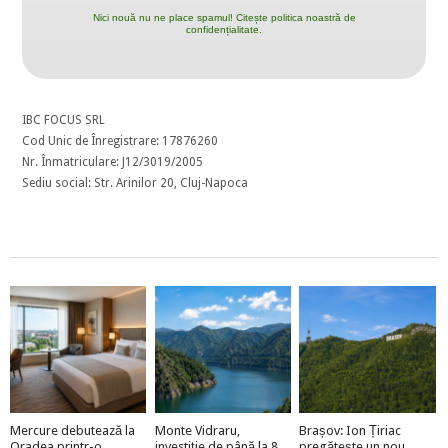
Nici nouă nu ne place spamul! Citește politica noastră de
confidențialitate.
IBC FOCUS SRL
Cod Unic de Înregistrare: 17876260
Nr. Înmatriculare: J12/3019/2005
Sediu social: Str. Arinilor 20, Cluj-Napoca
Mercure debutează la
Monte Vidraru,
Brașov: Ion Țiriac
Oradea printr-o
investiție de până la 8
pregătește un nou