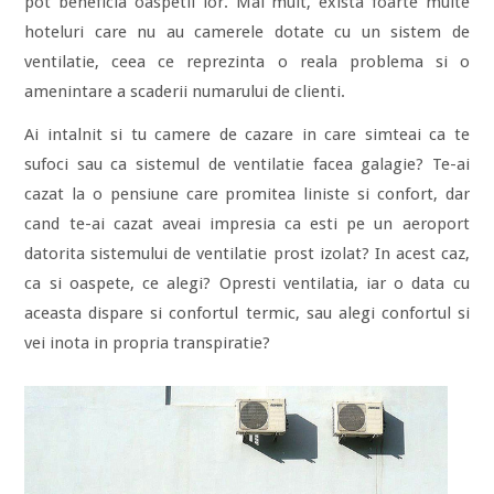
pot beneficia oaspetii lor. Mai mult, exista foarte multe
hoteluri care nu au camerele dotate cu un sistem de
ventilatie, ceea ce reprezinta o reala problema si o
amenintare a scaderii numarului de clienti.
Ai intalnit si tu camere de cazare in care simteai ca te
sufoci sau ca sistemul de ventilatie facea galagie? Te-ai
cazat la o pensiune care promitea liniste si confort, dar
cand te-ai cazat aveai impresia ca esti pe un aeroport
datorita sistemului de ventilatie prost izolat? In acest caz,
ca si oaspete, ce alegi? Opresti ventilatia, iar o data cu
aceasta dispare si confortul termic, sau alegi confortul si
vei inota in propria transpiratie?