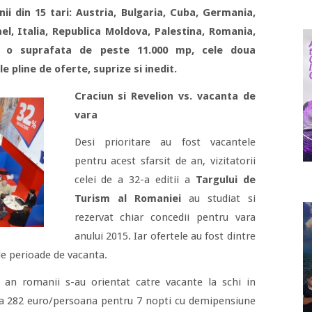
i din 15 tari: Austria, Bulgaria, Cuba, Germania,
ael, Italia, Republica Moldova, Palestina, Romania,
pe o suprafata de peste 11.000 mp, cele doua
e pline de oferte, suprize si inedit.
Craciun si Revelion vs. vacanta de
vara
Desi prioritare au fost vacantele
pentru acest sfarsit de an, vizitatorii
celei de a 32-a editii a
Targului de
Turism al Romaniei
au studiat si
rezervat chiar concedii pentru vara
anului 2015. Iar ofertele au fost dintre
e perioade de vacanta.
ui an romanii s-au orientat catre vacante la schi in
la 282 euro/persoana pentru 7 nopti cu demipensiune