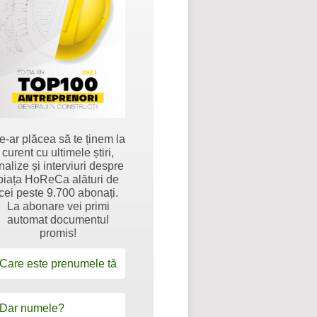
e-ar plăcea să te ținem la
curent cu ultimele știri,
nalize și interviuri despre
piața HoReCa alături de
cei peste 9.700 abonați.
La abonare vei primi
automat documentul
promis!