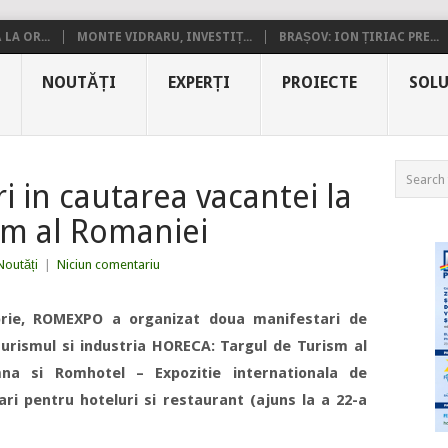
LA OR...
MONTE VIDRARU, INVESTIȚ...
BRAȘOV: ION ȚIRIAC PRE...
NOUTĂȚI
EXPERȚI
PROIECTE
SOLU
ri in cautarea vacantei la
sm al Romaniei
Noutăți
|
Niciun comentariu
rie, ROMEXPO a organizat doua manifestari de
 turismul si industria HORECA: Targul de Turism al
na si Romhotel – Expozitie internationala de
ari pentru hoteluri si restaurant (ajuns la a 22-a