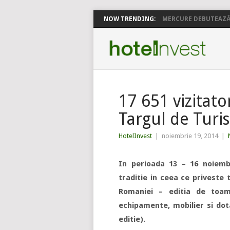
NOW TRENDING:
MERCURE DEBUTEAZĂ 
17 651 vizitato
Targul de Turi
HotelInvest
|
noiembrie 19, 2014
|
In perioada 13 – 16 noiemb
traditie in ceea ce priveste
Romaniei – editia de toam
echipamente, mobilier si dot
editie).