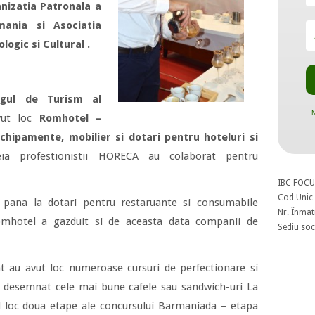
nizatia Patronala a
mania si Asociatia
logic si Cultural .
rgul de Turism al
N
vut loc
Romhotel –
echipamente, mobilier si dotari pentru hoteluri si
eia profestionistii HORECA au colaborat pentru
IBC FOCU
Cod Unic 
r, pana la dotari pentru restaruante si consumabile
Nr. Înmat
omhotel a gazduit si de aceasta data companii de
Sediu soci
t au avut loc numeroase cursuri de perfectionare si
u desemnat cele mai bune cafele sau sandwich-uri La
d loc doua etape ale concursului Barmaniada – etapa