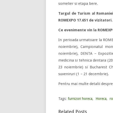
somelier si etapa bere.
Targul de Turism al Romaniei
ROMEXPO 17.651 de vizitatori.
Ce evenimente vin la ROMEX
In perioada urmatoare la ROME
noiembrie), Campionatul mond
noiembrie), DENTA – Expoziti
medicina si tehnica dentara (20
23 noiembrie) si Bucharest Ch
suveniruri (1 – 21 decembrie).
Pentru mai multe detalii despr
Tags:
furnizori horeca
,
Horeca
,
r
Related Posts