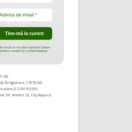
ici nouă nu ne place spamul! Citește
politica noastră de confidențialitate.
S SRL
de Înregistrare: 17876260
riculare: J12/3019/2005
al: Str. Arinilor 20, Cluj-Napoca