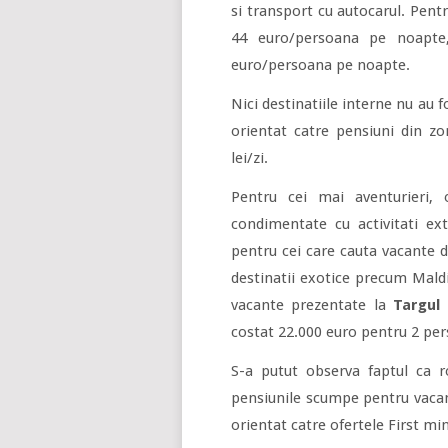
si transport cu autocarul. Pentru
44 euro/persoana pe noapte,
euro/persoana pe noapte.
Nici destinatiile interne nu au f
orientat catre pensiuni din zo
lei/zi.
Pentru cei mai aventurieri, 
condimentate cu activitati ext
pentru cei care cauta vacante d
destinatii exotice precum Maldi
vacante prezentate la
Targul
costat 22.000 euro pentru 2 pers
S-a putut observa faptul ca r
pensiunile scumpe pentru vacant
orientat catre ofertele First mi