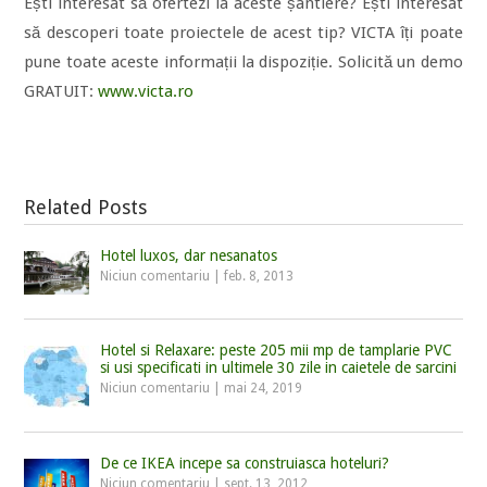
Ești interesat să ofertezi la aceste șantiere? Ești interesat
să descoperi toate proiectele de acest tip? VICTA îți poate
pune toate aceste informații la dispoziție.
Solicită un demo
GRATUIT:
www.victa.ro
Related Posts
Hotel luxos, dar nesanatos
Niciun comentariu
|
feb. 8, 2013
Hotel si Relaxare: peste 205 mii mp de tamplarie PVC
si usi specificati in ultimele 30 zile in caietele de sarcini
Niciun comentariu
|
mai 24, 2019
De ce IKEA incepe sa construiasca hoteluri?
Niciun comentariu
|
sept. 13, 2012