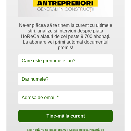
Ne-ar plăcea să te ținem la curent cu ultimele
știri, analize și interviuri despre piața
HoReCa alături de cei peste 9.700 abonați.
La abonare vei primi automat documentul
promis!
Nici nouă nu ne place spamul! Citește politica noastră de