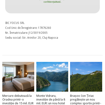
confidențialitate.
IBC FOCUS SRL
Cod Unic de Înregistrare: 17876260
Nr. Înmatriculare: J12/3019/2005
Sediu social: Str. Arinilor 20, Cluj-Napoca
Mercure debutează la
Monte Vidraru,
Brașov: Ion Țiriac
Oradea printr-o
investiție de până la 8
pregătește un nou
investiție de 15 mil. EUR
mil. EUR: un nou hotel
complex sportiv printr-