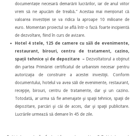
documentație necesară demarării lucrărilor, iar de anul viitor
vrem să ne apucăm de treabă.” Acestaa mai menționat că
valoarea investiției se va ridica la aproape 10 milioane de
euro. Momentan p
roiectul se află într-o fază foarte incipientă
de dezvoltare, fiind în curs de avizare.
Hotel 4 stele, 125 de camere cu săli de evenimente,
restaurant, birouri, centru de tratament, cazino,
spații tehnice și de depozitare –
Dezvoltatorul a obţinut
din partea Primăriei certificatul de urbanism necesar pentru
autorizaţia de construire a acestei investiţii. Conform
documentului, hotelul va avea săli de evenimente, restaurant,
recepţie, birouri, centru de tratamente, dar şi un cazino.
Totodată, ar urma să fie amenajate şi spaţii tehnice, spaţii de
depozitare, parcări şi căi de acces, dar şi spaţii publicitare.
Lucrările urmează să demare în 45 de zile.