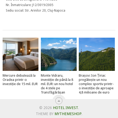
Nr. Înmatriculare: J12/3019/2005
Sediu social: Str. Arinilor 20, Cluj-Napoca
Mercure debutează la
Monte Vidraru,
Brașov: Ion Țiriac
Oradea printr-o
investiție de până la 8
pregătește un nou
investiție de 15 mil. EUR
mil. EUR: un nou hotel
complex sportiv printr-
de 4 stele pe
o investiție de aproape
Transfăgărășan
4,8 milioane de euro
© 2026
HOTEL INVEST
.
THEME BY
MYTHEMESHOP
.