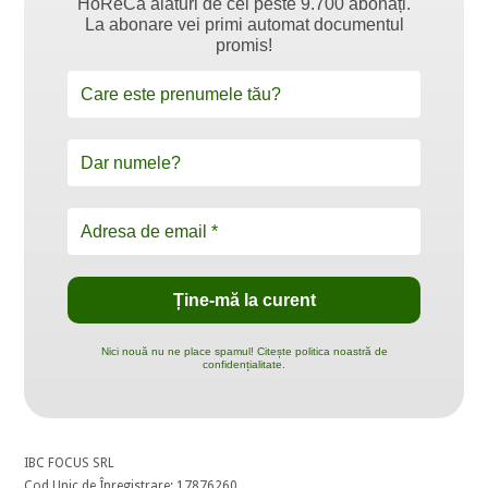
HoReCa alături de cei peste 9.700 abonați.
La abonare vei primi automat documentul
promis!
Nici nouă nu ne place spamul! Citește politica noastră de
confidențialitate.
IBC FOCUS SRL
Cod Unic de Înregistrare: 17876260