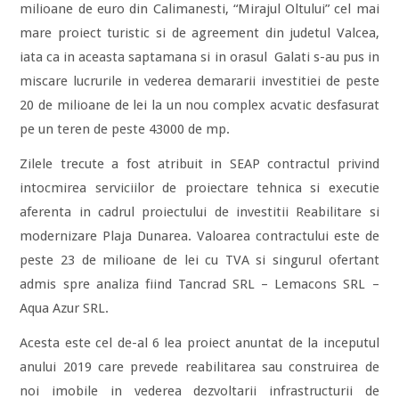
milioane de euro din Calimanesti, “Mirajul Oltului” cel mai
mare proiect turistic si de agreement din judetul Valcea,
iata ca in aceasta saptamana si in orasul Galati s-au pus in
miscare lucrurile in vederea demararii investitiei de peste
20 de milioane de lei la un nou complex acvatic desfasurat
pe un teren de peste 43000 de mp.
Zilele trecute a fost atribuit in SEAP contractul privind
intocmirea serviciilor de proiectare tehnica si executie
aferenta in cadrul proiectului de investitii Reabilitare si
modernizare Plaja Dunarea. Valoarea contractului este de
peste 23 de milioane de lei cu TVA si singurul ofertant
admis spre analiza fiind Tancrad SRL – Lemacons SRL –
Aqua Azur SRL.
Acesta este cel de-al 6 lea proiect anuntat de la inceputul
anului 2019 care prevede reabilitarea sau construirea de
noi imobile in vederea dezvoltarii infrastructurii de