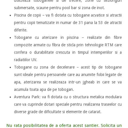
utilizeaza toboganele si de trecere, zone cu sezlonguri
submersate, scaune pentru pool bar si zona de inot.
Piscina de copii – va fi dotata cu tobogane acvatice si atractii
pentru copii tematizate in numar de 31 pana la 53 de atractii
diferite.
Tobogane cu aterizare in piscina – realizate din fibre
compozite armate cu fibra de sticla prin tehnologie RTM care
confera o durabilitate crescuta in timpul intemperiilor si a
radiatiilor UV.
Tobogane cu zona de decelerare – acest tip de tobogane
sunt ideale pentru persoanele care au anumite fobii legate de
apa, aterizarea se realizeaza intr-un jgheab in care se va
acumula toata apa de pe tobogan.
Aventura Park: va fi dotata cu o structura metalica modulara
care va cuprinde dotari speciale pentru realizarea traseelor cu
diverse grade de dificultate si elemente de catarat.
Nu rata posibilitatea de a oferta acest santier. Solicita un