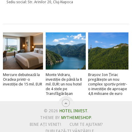
Sediu social: Str. Arinilor 20, Cluj-Napoca
Mercure debutează la
Monte Vidraru,
Brașov: Ion Țiriac
Oradea printr-o
investiție de până la 8
pregătește un nou
investiție de 15 mil. EUR
mil. EUR: un nou hotel
complex sportiv printr-
de 4 stele pe
o investiție de aproape
Transfăgărășan
4,8 milioane de euro
© 2026
HOTEL INVEST
.
THEME BY
MYTHEMESHOP
.
BINE AȚI VENIT!
CUM TE AJUTAM?
DUBLEAZĂ-ȚI VÂNZĂRILE