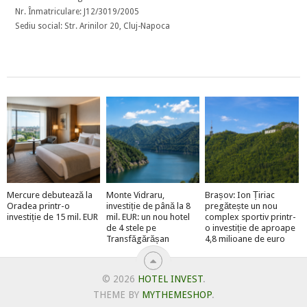
Nr. Înmatriculare: J12/3019/2005
Sediu social: Str. Arinilor 20, Cluj-Napoca
Mercure debutează la
Monte Vidraru,
Brașov: Ion Țiriac
Oradea printr-o
investiție de până la 8
pregătește un nou
investiție de 15 mil. EUR
mil. EUR: un nou hotel
complex sportiv printr-
de 4 stele pe
o investiție de aproape
Transfăgărășan
4,8 milioane de euro
© 2026
HOTEL INVEST
.
THEME BY
MYTHEMESHOP
.