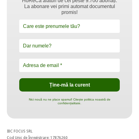
HoReCa alături de cei peste 9.700 abonați.
La abonare vei primi automat documentul
promis!
Nici nouă nu ne place spamul! Citește politica noastră de
confidențialitate.
IBC FOCUS SRL
Cod Unic de Înregistrare: 17876260