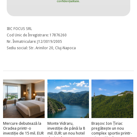
confidențialitate.
IBC FOCUS SRL
Cod Unic de Înregistrare: 17876260
Nr. Înmatriculare: J12/3019/2005
Sediu social: Str. Arinilor 20, Cluj-Napoca
Mercure debutează la
Monte Vidraru,
Brașov: Ion Țiriac
Oradea printr-o
investiție de până la 8
pregătește un nou
investiție de 15 mil. EUR
mil. EUR: un nou hotel
complex sportiv printr-