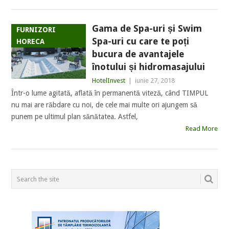
Gama de Spa-uri și Swim
FURNIZORI
Spa-uri cu care te poți
HORECA
bucura de avantajele
înotului și hidromasajului
HotelInvest
|
iunie 27, 2018
Într-o lume agitată, aflată în permanentă viteză, când TIMPUL
nu mai are răbdare cu noi, de cele mai multe ori ajungem să
punem pe ultimul plan sănătatea. Astfel,
Read More
POSTS
NAVIGATION