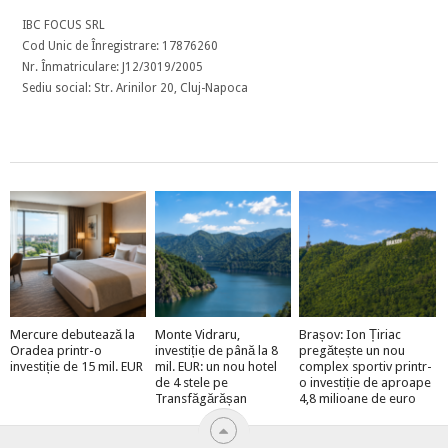
IBC FOCUS SRL
Cod Unic de Înregistrare: 17876260
Nr. Înmatriculare: J12/3019/2005
Sediu social: Str. Arinilor 20, Cluj-Napoca
Mercure debutează la
Monte Vidraru,
Brașov: Ion Țiriac
Oradea printr-o
investiție de până la 8
pregătește un nou
investiție de 15 mil. EUR
mil. EUR: un nou hotel
complex sportiv printr-
de 4 stele pe
o investiție de aproape
Transfăgărășan
4,8 milioane de euro