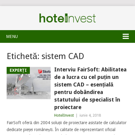
MENU
Etichetă:
sistem CAD
Interviu FairSoft: Abilitatea
EXPERȚI
de a lucra cu cel puțin un
sistem CAD – esențială
pentru dobândirea
statutului de specialist în
proiectare
HotelInvest
|
iunie 4, 2018
FairSoft oferă din 2004 soluții de proiectare asistate de calculator
dedicate pieței românești. În calitate de reprezentant oficial