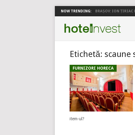
NOW TRENDING:
BRAȘOV: ION ȚIRIAC P
Etichetă:
scaune s
FURNIZORI HORECA
item-ul?