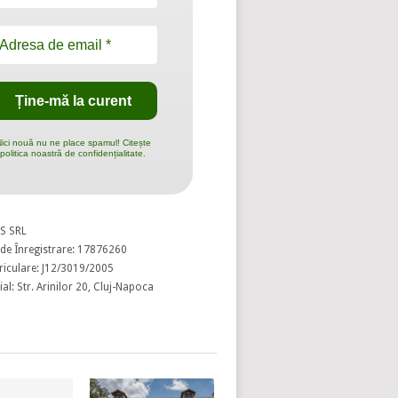
ici nouă nu ne place spamul! Citește
politica noastră de confidențialitate.
S SRL
de Înregistrare: 17876260
riculare: J12/3019/2005
al: Str. Arinilor 20, Cluj-Napoca