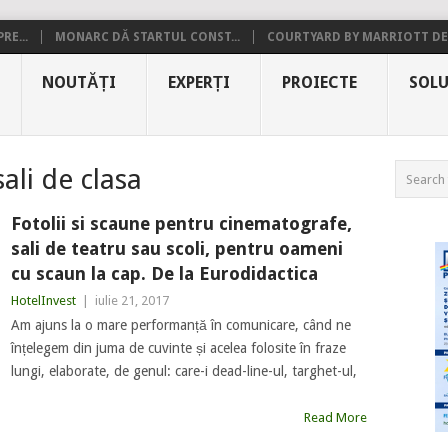
RE...
MONARC DĂ STARTUL CONST...
COURTYARD BY MARRIOTT DE.
NOUTĂȚI
EXPERȚI
PROIECTE
SOLU
ali de clasa
Fotolii si scaune pentru cinematografe,
sali de teatru sau scoli, pentru oameni
cu scaun la cap. De la Eurodidactica
HotelInvest
|
iulie 21, 2017
Am ajuns la o mare performanță în comunicare, când ne
înțelegem din juma de cuvinte și acelea folosite în fraze
lungi, elaborate, de genul: care-i dead-line-ul, targhet-ul,
Read More