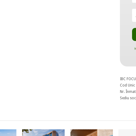
N
IBC FOCU
Cod Unic 
Nr. Înmat
Sediu soci