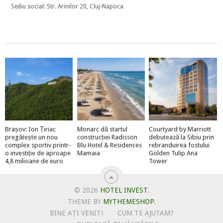
Sediu social: Str. Arinilor 20, Cluj-Napoca
Brașov: Ion Țiriac
Monarc dă startul
Courtyard by Marriott
pregătește un nou
construcției Radisson
debutează la Sibiu prin
complex sportiv printr-
Blu Hotel & Residences
rebranduirea fostului
o investiție de aproape
Mamaia
Golden Tulip Ana
4,8 milioane de euro
Tower
© 2026
HOTEL INVEST
.
THEME BY
MYTHEMESHOP
.
BINE AȚI VENIT!
CUM TE AJUTAM?