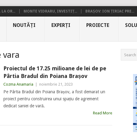
LA OR...
MONTE VIDRARU, INVESTIȚ...
BRAȘOV: ION ȚIRIAC PRE...
NOUTĂȚI
EXPERȚI
PROIECTE
SOLU
e vara
Proiectul de 17.25 milioane de lei de pe
Pârtia Bradul din Poiana Brașov
Cozma Anamaria
|
noiembrie 21, 2023
Pe Pârtia Bradul din Poiana Brașov, a fost demarat un
proiect pentru construirea unui spațiu de agrement
dedicat saniei de vară.
Read More