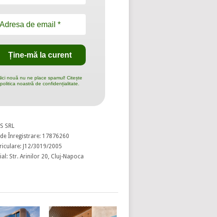
ici nouă nu ne place spamul! Citește
politica noastră de confidențialitate.
S SRL
de Înregistrare: 17876260
riculare: J12/3019/2005
al: Str. Arinilor 20, Cluj-Napoca