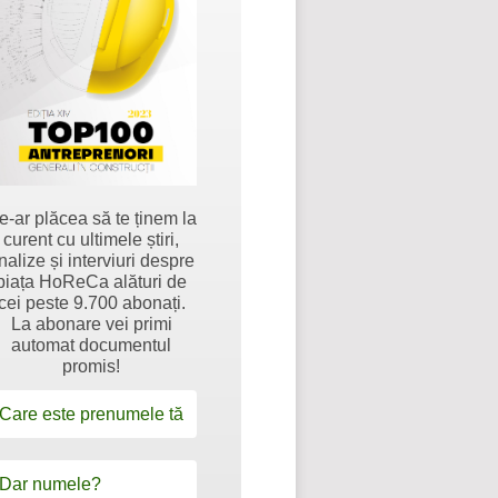
e-ar plăcea să te ținem la
curent cu ultimele știri,
nalize și interviuri despre
piața HoReCa alături de
cei peste 9.700 abonați.
La abonare vei primi
automat documentul
promis!