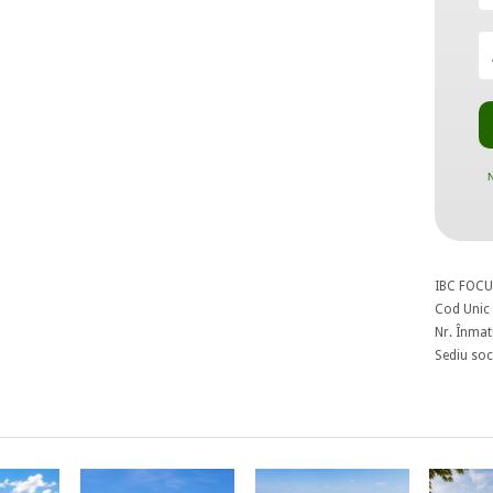
N
IBC FOCU
Cod Unic 
Nr. Înmat
Sediu soci