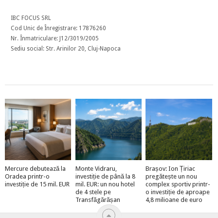
IBC FOCUS SRL
Cod Unic de Înregistrare: 17876260
Nr. Înmatriculare: J12/3019/2005
Sediu social: Str. Arinilor 20, Cluj-Napoca
Mercure debutează la
Monte Vidraru,
Brașov: Ion Țiriac
Oradea printr-o
investiție de până la 8
pregătește un nou
investiție de 15 mil. EUR
mil. EUR: un nou hotel
complex sportiv printr-
de 4 stele pe
o investiție de aproape
Transfăgărășan
4,8 milioane de euro