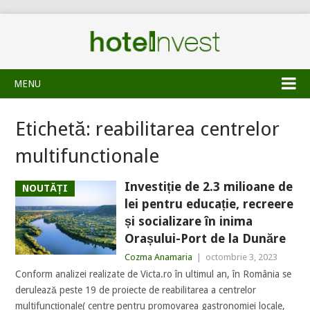
MENU
Etichetă:
reabilitarea centrelor
multifunctionale
Investiție de 2.3 milioane de
NOUTĂȚI
lei pentru educație, recreere
și socializare în inima
Orașului-Port de la Dunăre
Cozma Anamaria
|
octombrie 3, 2023
Conform analizei realizate de Victa.ro în ultimul an, în România se
derulează peste 19 de proiecte de reabilitarea a centrelor
multifuncționale( centre pentru promovarea gastronomiei locale,