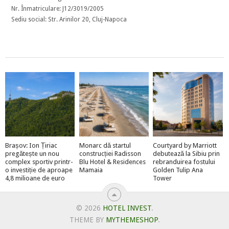
Nr. Înmatriculare: J12/3019/2005
Sediu social: Str. Arinilor 20, Cluj-Napoca
Brașov: Ion Țiriac
Monarc dă startul
Courtyard by Marriott
pregătește un nou
construcției Radisson
debutează la Sibiu prin
complex sportiv printr-
Blu Hotel & Residences
rebranduirea fostului
o investiție de aproape
Mamaia
Golden Tulip Ana
4,8 milioane de euro
Tower
© 2026
HOTEL INVEST
.
THEME BY
MYTHEMESHOP
.