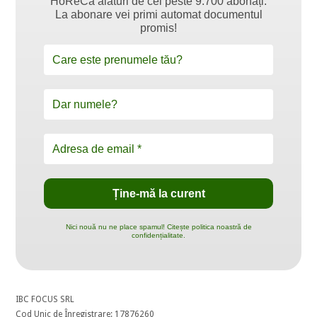
HoReCa alături de cei peste 9.700 abonați.
La abonare vei primi automat documentul
promis!
Nici nouă nu ne place spamul! Citește politica noastră de
confidențialitate.
IBC FOCUS SRL
Cod Unic de Înregistrare: 17876260