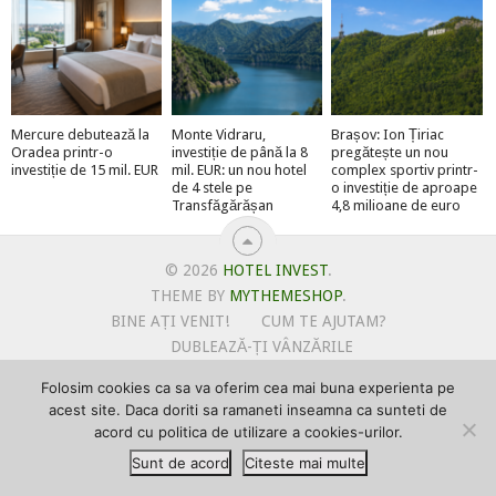
Mercure debutează la
Monte Vidraru,
Brașov: Ion Țiriac
Oradea printr-o
investiție de până la 8
pregătește un nou
investiție de 15 mil. EUR
mil. EUR: un nou hotel
complex sportiv printr-
de 4 stele pe
o investiție de aproape
Transfăgărășan
4,8 milioane de euro
© 2026
HOTEL INVEST
.
THEME BY
MYTHEMESHOP
.
BINE AȚI VENIT!
CUM TE AJUTAM?
DUBLEAZĂ-ȚI VÂNZĂRILE
OFERTE PENTRU ȘANTIERUL TĂU
Folosim cookies ca sa va oferim cea mai buna experienta pe
POLITICA DE UTILIZARE COOKIE-URI
acest site. Daca doriti sa ramaneti inseamna ca sunteti de
PRIMEȘTI GRATUIT MEGA-CADOURI LA ABONARE
acord cu politica de utilizare a cookies-urilor.
PROMOVEAZĂ-TE PE HOTELINVEST
PSPDCP
Sunt de acord
Citeste mai multe
TERMENI SI CONDITII