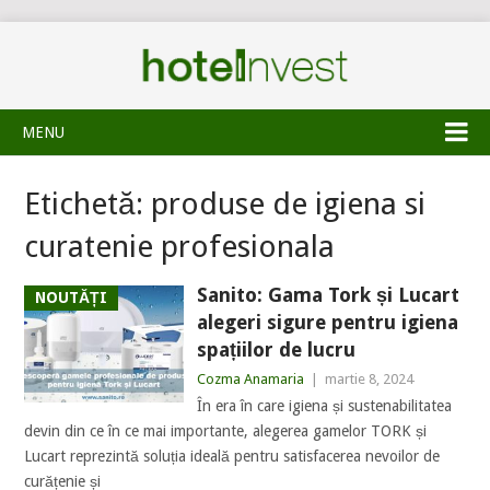
MENU
Etichetă:
produse de igiena si
curatenie profesionala
Sanito: Gama Tork și Lucart
NOUTĂȚI
alegeri sigure pentru igiena
spațiilor de lucru
Cozma Anamaria
|
martie 8, 2024
În era în care igiena și sustenabilitatea
devin din ce în ce mai importante, alegerea gamelor TORK și
Lucart reprezintă soluția ideală pentru satisfacerea nevoilor de
curățenie și