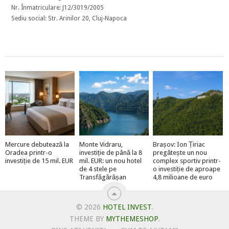
Nr. Înmatriculare: J12/3019/2005
Sediu social: Str. Arinilor 20, Cluj-Napoca
Mercure debutează la
Monte Vidraru,
Brașov: Ion Țiriac
Oradea printr-o
investiție de până la 8
pregătește un nou
investiție de 15 mil. EUR
mil. EUR: un nou hotel
complex sportiv printr-
de 4 stele pe
o investiție de aproape
Transfăgărășan
4,8 milioane de euro
© 2026
HOTEL INVEST
.
THEME BY
MYTHEMESHOP
.