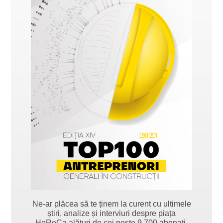
Ne-ar plăcea să te ținem la curent cu ultimele
știri, analize și interviuri despre piața
HoReCa alături de cei peste 9.700 abonați.